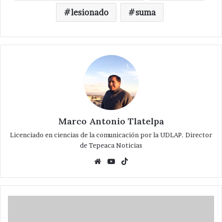
lesionado
suma
Marco Antonio Tlatelpa
Licenciado en ciencias de la comunicación por la UDLAP. Director
de Tepeaca Noticias
Website
YouTube
TikTok
Arranca
Semana
Santa