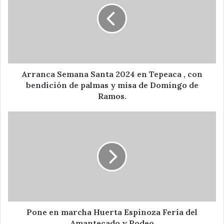
2024
en
Tepeaca
,
con
bendición
de
Arranca Semana Santa 2024 en Tepeaca , con
palmas
bendición de palmas y misa de Domingo de
y
Ramos.
misa
de
Pone
Domingo
en
de
marcha
Ramos.
Huerta
Espinoza
Feria
del
Amantecado
y
Rodeo
Pone en marcha Huerta Espinoza Feria del
Amantecado y Rodeo