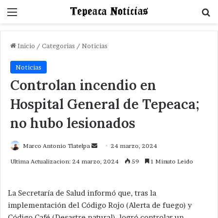
Menu
B
Inicio
/
Categorias
/
Noticias
Noticias
Controlan incendio en
Hospital General de Tepeaca;
no hubo lesionados
Send
Marco Antonio Tlatelpa
24 marzo, 2024
an
Ultima Actualizacion: 24 marzo, 2024
59
1 Minuto Leido
email
La Secretaría de Salud informó que, tras la
implementación del Código Rojo (Alerta de fuego) y
Código Café (Desastre natural), logró controlar un