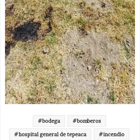
bodega
bomberos
hospital general de tepeaca
incendio