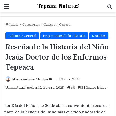
Menu
B
Inicio
/
Categorias
/
Cultura / General
Cultura / General
Fragmentos de la Historia
Noticias
Reseña de la Historia del Niño
Jesús Doctor de los Enfermos
Tepeaca
Send
Marco Antonio Tlatelpa
29 abril, 2020
an
Ultima Actualizacion: 12 febrero, 2025
68
3 Minutos leidos
email
Por Día del Niño este 30 de abril , conveniente recordar
parte de la historia del niño más querido y adorado de