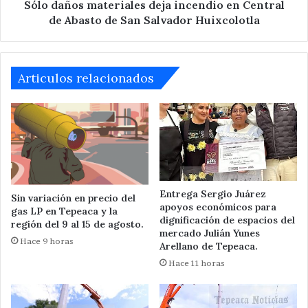
de
Sólo daños materiales deja incendio en Central
San
de Abasto de San Salvador Huixcolotla
Salvador
Huixcolotla
Articulos relacionados
Entrega Sergio Juárez
Sin variación en precio del
apoyos económicos para
gas LP en Tepeaca y la
dignificación de espacios del
región del 9 al 15 de agosto.
mercado Julián Yunes
Hace 9 horas
Arellano de Tepeaca.
Hace 11 horas