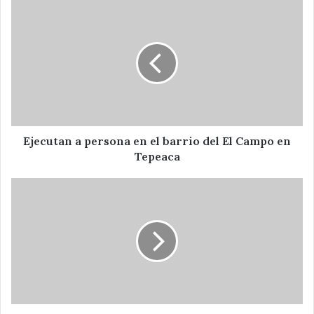
Ejecutan
a
persona
en
el
barrio
del
El
Campo
en
Ejecutan a persona en el barrio del El Campo en
Tepeaca
Tepeaca
Sólo
daños
materiales
deja
incendio
en
Central
de
Abasto