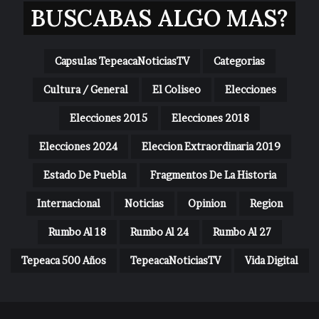
BUSCABAS ALGO MAS?
Capsulas TepeacaNoticiasTV
Categorias
Cultura / General
El Coliseo
Elecciones
Elecciones 2015
Elecciones 2018
Elecciones 2024
Eleccion Extraordinaria 2019
Estado De Puebla
Fragmentos De La Historia
Internacional
Noticias
Opinion
Region
Rumbo Al 18
Rumbo Al 24
Rumbo Al 27
Tepeaca 500 Años
TepeacaNoticiasTV
Vida Digital