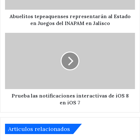
del
INAPAM
en
Abuelitos tepeaquenses representarán al Estado
Jalisco
en Juegos del INAPAM en Jalisco
Prueba
las
notificaciones
interactivas
de
iOS
8
en
iOS
7
Prueba las notificaciones interactivas de iOS 8
en iOS 7
Articulos relacionados