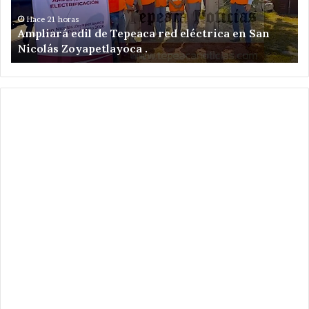
ahora
en
 21 horas
Hace 1 día
iará edil de Tepeaca red eléctrica en San
Desapare
la
lás Zoyapetlayoca .
colonia S
tlayoca
colonia
Santa
Cecilia
.