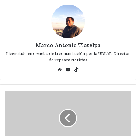
Marco Antonio Tlatelpa
Licenciado en ciencias de la comunicación por la UDLAP. Director
de Tepeaca Noticias
Website
YouTube
TikTok
Abuelitos
tepeaquenses
representarán
al
Estado
en
Juegos