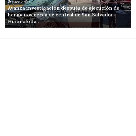
hermanos
de
Hace 2 días
Avanza investigación después de ejecución de
cerca
re
hermanos cerca de central de San Salvador
de
el
Huixcolotla .
central
en
de
Sa
San
Hi
Salvador
Xo
Huixcolotla
.
.