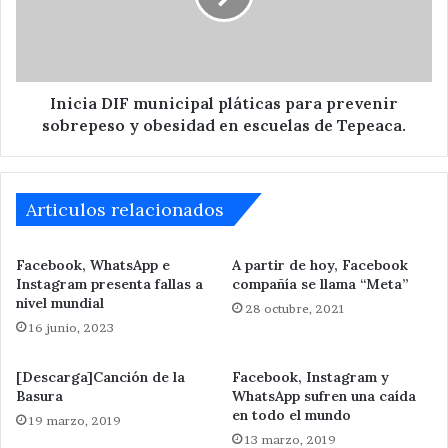
prevenir
sobrepeso
y
obesidad
en
Inicia DIF municipal pláticas para prevenir
escuelas
sobrepeso y obesidad en escuelas de Tepeaca.
de
Tepeaca.
Articulos relacionados
Facebook, WhatsApp e
A partir de hoy, Facebook
Instagram presenta fallas a
compañía se llama “Meta”
nivel mundial
28 octubre, 2021
16 junio, 2023
[Descarga]Canción de la
Facebook, Instagram y
Basura
WhatsApp sufren una caída
en todo el mundo
19 marzo, 2019
13 marzo, 2019