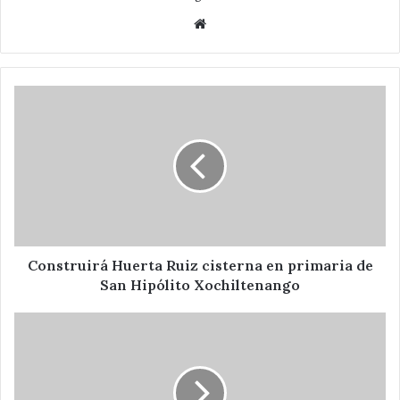
Website
Construirá
Huerta
Ruiz
cisterna
en
primaria
de
San
Hipólito
Xochiltenango
Construirá Huerta Ruiz cisterna en primaria de
San Hipólito Xochiltenango
Inicia
DIF
municipal
pláticas
para