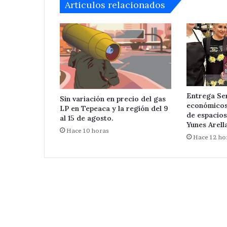
de
Articulos relacionados
Huixcolotla .
central
de
San
Salvador
Huixcolotla
.
Entrega Se
Sin variación en precio del gas
económicos 
LP en Tepeaca y la región del 9
de espacios
al 15 de agosto.
Yunes Arell
Hace 10 horas
Hace 12 ho