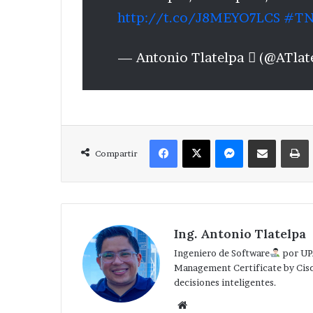
http://t.co/J8MEYO7LCS
#TN
— Antonio Tlatelpa  (@ATla
Facebook
X
Messenger
Compartir via Correo
Compartir
Ing. Antonio Tlatelpa
Ingeniero de Software
por UP
Management Certificate by Cis
decisiones inteligentes.
Website