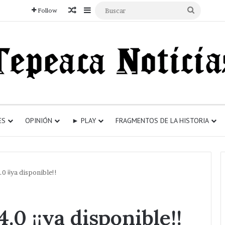
Articulo aleatorio
Sidebar
Buscar
Follow
ES
OPINIÓN
► PLAY
FRAGMENTOS DE LA HISTORIA
0 ¡¡ya disponible!!
.0 ¡¡ya disponible!!