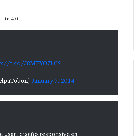
p://t.co/J8MEYO7LCS
telpaTobon)
January 7, 2014
e usar, diseño responsive en