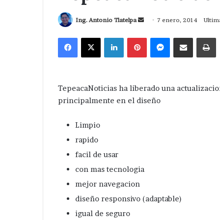
Send
Ing. Antonio Tlatelpa
7 enero, 2014
Ultim
an
Facebook
X
LinkedIn
Pinterest
Messenger
Compartir via Correo
I
email
TepeacaNoticias ha liberado una actualizacio
principalmente en el diseño
Limpio
rapido
facil de usar
con mas tecnologia
mejor navegacion
diseño responsivo (adaptable)
igual de seguro