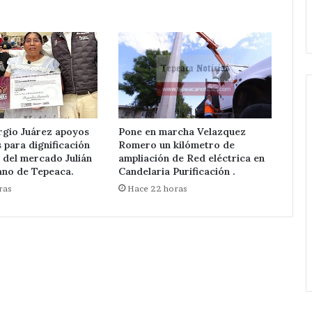
Tepeaca
espacios
al 15 de agosto.
Yunes Arellan
y
del
la
mercado
región del
Julián
9
Yunes
al
Arellano
15
de
de
Tepeaca.
agosto.
rgio Juárez apoyos
Pone en marcha Velazquez
para dignificación
Romero un kilómetro de
 del mercado Julián
ampliación de Red eléctrica en
ano de Tepeaca.
Candelaria Purificación .
ras
Hace 22 horas