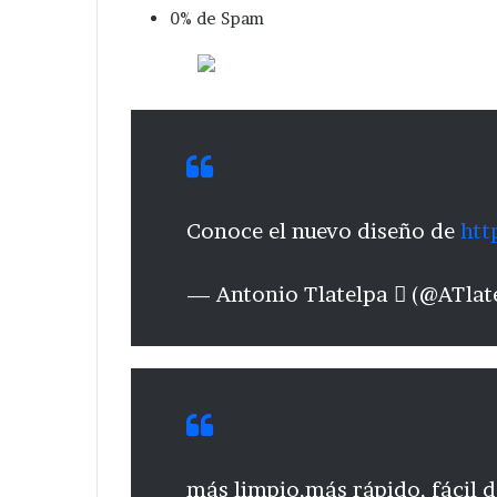
0% de Spam
Conoce el nuevo diseño de
htt
— Antonio Tlatelpa  (@ATla
más limpio,más rápido, fácil d