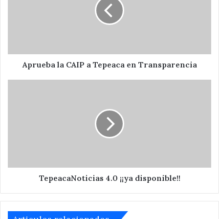
a
Tepeaca
en
Transparencia
Aprueba la CAIP a Tepeaca en Transparencia
TepeacaNoticias
4.0
¡¡ya
disponible!!
TepeacaNoticias 4.0 ¡¡ya disponible!!