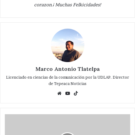
corazon.¡ Muchas Felkicidades!
Marco Antonio Tlatelpa
Licenciado en ciencias de la comunicación por la UDLAP. Director
de Tepeaca Noticias
Website
YouTube
TikTok
Aprueba
la
CAIP