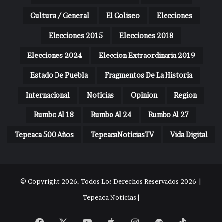
Cultura / General
El Coliseo
Elecciones
Elecciones 2015
Elecciones 2018
Elecciones 2024
Eleccion Extraordinaria 2019
Estado De Puebla
Fragmentos De La Historia
Internacional
Noticias
Opinion
Region
Rumbo Al 18
Rumbo Al 24
Rumbo Al 27
Tepeaca 500 Años
TepeacaNoticiasTV
Vida Digital
© Copyright 2026, Todos Los Derechos Reservados 2026 |
Tepeaca Noticias |
Facebook
X
YouTube
Apple
Instagram
Spotify
TikTok