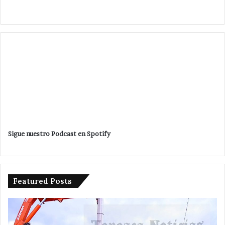
Sigue nuestro Podcast en Spotify
Featured Posts
Van
Ava
por
inv
más
des