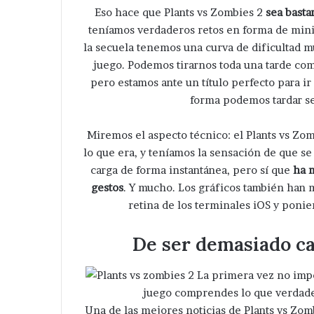
Eso hace que Plants vs Zombies 2
sea basta
teníamos verdaderos retos en forma de mini
la secuela tenemos una curva de dificultad m
juego. Podemos tirarnos toda una tarde com
pero estamos ante un título perfecto para i
forma podemos tardar s
Miremos el aspecto técnico: el Plants vs Zom
lo que era, y teníamos la sensación de que se
carga de forma instantánea, pero sí que
ha m
gestos
. Y mucho. Los gráficos también han
Desaparece
retina de los terminales iOS y ponie
otra
mujer
De ser demasiado ca
en
Tepeaca
;
La primera vez no impor
Hace 1 día
ahora
juego comprendes lo que verdade
Desaparece otra mujer
en
Una de las mejores noticias de Plants vs Zom
Tepeaca ; ahora en la c