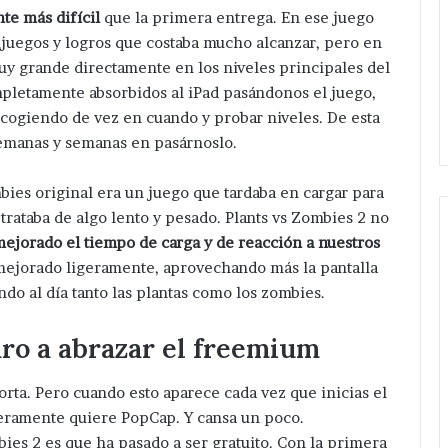
nte más difícil
que la primera entrega. En ese juego
juegos y logros que costaba mucho alcanzar, pero en
uy grande directamente en los niveles principales del
pletamente absorbidos al iPad pasándonos el juego,
r cogiendo de vez en cuando y probar niveles. De esta
emanas y semanas en pasárnoslo.
bies original era un juego que tardaba en cargar para
 trataba de algo lento y pesado. Plants vs Zombies 2 no
ejorado el tiempo de carga y de reacción a nuestros
 mejorado ligeramente, aprovechando más la pantalla
Avanza
Da
ndo al día tanto las plantas como los zombies.
investigación
bander
después
Velázq
ro a abrazar el freemium
de
Romer
ejecución
a
Hace 34 minutos
Hace
de
amplia
ta. Pero cuando esto aparece cada vez que inicias el
Avanza investigación después
Da 
hermanos
de
ramente quiere PopCap. Y cansa un poco.
 en
de ejecución de hermanos cerca
Rom
cerca
red
bies 2 es que ha pasado a ser gratuito. Con la primera
olonia
de central de San Salvador
eléc