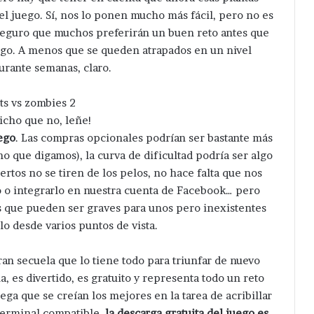
el juego. Sí, nos lo ponen mucho más fácil, pero no es
eguro que muchos preferirán un buen reto antes que
uego. A menos que se queden atrapados en un nivel
durante semanas, claro.
icho que no, leñe!
ego
. Las compras opcionales podrían ser bastante más
o que digamos), la curva de dificultad podría ser algo
rtos no se tiren de los pelos, no hace falta que nos
o o integrarlo en nuestra cuenta de Facebook… pero
 que pueden ser graves para unos pero inexistentes
lo desde varios puntos de vista.
ran secuela que lo tiene todo para triunfar de nuevo
, es divertido, es gratuito y representa todo un reto
ega que se creían los mejores en la tarea de acribillar
 terminal compatible,
la descarga gratuita del juego es