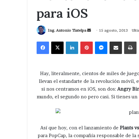
para iOS
Send
Ing. Antonio Tlatelpa
15 agosto, 2013
Ulti
an
Facebook
X
LinkedIn
Pinterest
Messenger
Compartir via Correo
I
email
Hay, literalmente, cientos de miles de jue
llevan el estandarte de la revolución móvil, 
si nos centramos en iOS, son dos:
Angry Bir
mundo, el segundo no pero casi. Si tienes un 
Así que hoy, con el lanzamiento de
Plants v
para PopCap, la compañía responsable de la s