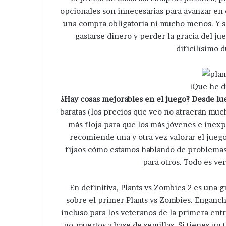
opcionales son innecesarias para avanzar en 
una compra obligatoria ni mucho menos. Y s
gastarse dinero y perder la gracia del j
dificilísimo 
¡Que he d
¿Hay cosas mejorables en el juego? Desde lu
baratas (los precios que veo no atraerán much
más floja para que los más jóvenes e inexpe
recomiende una y otra vez valorar el jueg
fijaos cómo estamos hablando de problemas
para otros. Todo es ver
En definitiva, Plants vs Zombies 2 es una g
sobre el primer Plants vs Zombies. Engancha
incluso para los veteranos de la primera entr
no-muertos a base de semillas. Si tienes un