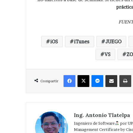
práctic
FUENT
iOS
iTunes
JUEGO
VS
ZO
Facebook
X
Messenger
Compartir via Correo
Compartir
Ing. Antonio Tlatelpa
Ingeniero de Software
por UP
Management Certificate by Cis