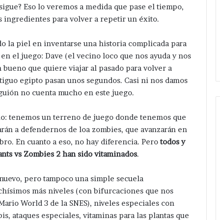
nsigue? Eso lo veremos a medida que pase el tiempo,
s ingredientes para volver a repetir un éxito.
o la piel en inventarse una historia complicada para
n en el juego: Dave (el vecino loco que nos ayuda y nos
n bueno que quiere viajar al pasado para volver a
ntiguo egipto pasan unos segundos. Casi ni nos damos
guión no cuenta mucho en este juego.
mo: tenemos un terreno de juego donde tenemos que
darán a defendernos de loa zombies, que avanzarán en
bro. En cuanto a eso, no hay diferencia. Pero
todos y
ants vs Zombies 2 han sido vitaminados
.
nuevo, pero tampoco una simple secuela
hísimos más niveles (con bifurcaciones que nos
 Mario World 3 de la SNES), niveles especiales con
s, ataques especiales, vitaminas para las plantas que