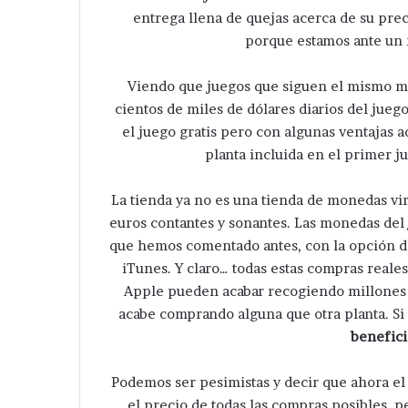
la
entrega llena de quejas acerca de su pre
Santa Cecilia .
colonia
porque estamos ante un
Santa
Cecilia
.
Viendo que juegos que siguen el mismo m
cientos de miles de dólares diarios del jueg
el juego gratis pero con algunas ventajas a
planta incluida en el primer j
La tienda ya no es una tienda de monedas vi
euros contantes y sonantes. Las monedas del 
que hemos comentado antes, con la opción 
iTunes. Y claro… todas estas compras real
Apple pueden acabar recogiendo millones
acabe comprando alguna que otra planta. Si
benefici
Podemos ser pesimistas y decir que ahora e
el precio de todas las compras posibles, 