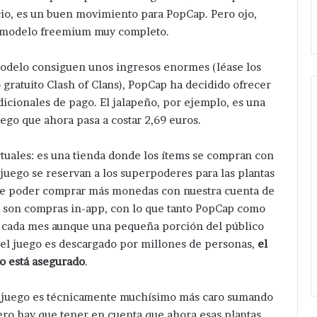
de
eléctri
cio, es un buen movimiento para PopCap. Pero ojo,
Huixcolotla .
Xoc
central
en
 modelo freemium muy completo.
de
San
San
Hipóli
Salvador
Xochil
odelo consiguen unos ingresos enormes (léase los
Huixcolotla
.
o gratuito Clash of Clans), PopCap ha decidido ofrecer
.
dicionales de pago. El jalapeño, por ejemplo, es una
uego que ahora pasa a costar 2,69 euros.
rtuales: es una tienda donde los ítems se compran con
juego se reservan a los superpoderes para las plantas
de poder comprar más monedas con nuestra cuenta de
es son compras in-app, con lo que tanto PopCap como
 cada mes aunque una pequeña porción del público
 el juego es descargado por millones de personas,
el
o está asegurado
.
l juego es técnicamente muchísimo más caro sumando
pero hay que tener en cuenta que ahora esas plantas