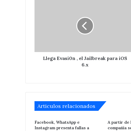
Llega
Evasi0n
,
el
Jailbreak
para
iOS
Ampliará
6.x
edil
de
Llega Evasi0n , el Jailbreak para iOS
Tepeaca
6.x
red
eléctrica
Hace 3 días
en
Ampliará edil 
San
eléctrica en Sa
Nicolás
Zoyapetlayoca 
Zoyapetlayoca
.
Articulos relacionados
Facebook, WhatsApp e
A partir de
Instagram presenta fallas a
compañía s