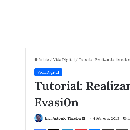
Inicio
/
Vida Digital
/
Tutorial: Realizar Jailbreak 
Vida Digital
Tutorial: Realiza
Evasi0n
Send
Ing. Antonio Tlatelpa
4 febrero, 2013
Ulti
an
Facebook
X
LinkedIn
Pinterest
Messenger
Compartir via Correo
I