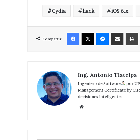
Cydia
hack
iOS 6.x
Facebook
X
Messenger
Compartir via Correo
Compartir
Ing. Antonio Tlatelpa
Ingeniero de Software
por UP
Management Certificate by Cis
decisiones inteligentes.
Website