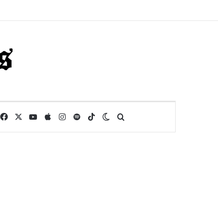
Facebook
X
YouTube
Apple
Instagram
Spotify
TikTok
Switch skin
Buscar