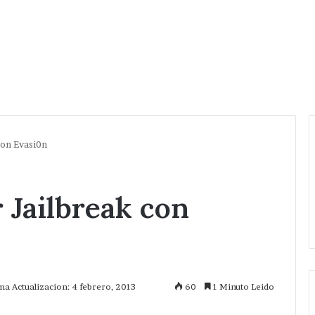
con Evasi0n
r Jailbreak con
ma Actualizacion: 4 febrero, 2013
60
1 Minuto Leido
mprimir