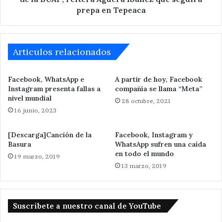
BUAP;
prepa en Tepeaca
reitera
Agüera
Ibáñez
que
Articulos relacionados
seguirá
prepa
Facebook, WhatsApp e
A partir de hoy, Facebook
en
Instagram presenta fallas a
compañía se llama “Meta”
Tepeaca
nivel mundial
28 octubre, 2021
16 junio, 2023
[Descarga]Canción de la
Facebook, Instagram y
Basura
WhatsApp sufren una caída
en todo el mundo
19 marzo, 2019
13 marzo, 2019
Suscribete a nuestro canal de YouTube