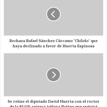
Sánchez
Cárcamo
"Chilolo"
que
haya
declinado
a
favor
Rechaza Rafael Sánchez Cárcamo "Chilolo" que
de
haya declinado a favor de Huerta Espinosa
Huerta
Espinosa
Se
reúne
el
diputado
David
Huerta
con
el
rector
de
Se reúne el diputado David Huerta con el rector
la
de la BUAP; reitera Agüera Ibáñez que seguirá