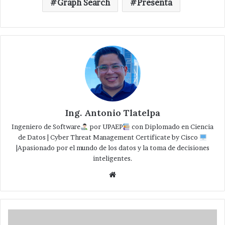
Graph Search
Presenta
Ing. Antonio Tlatelpa
Ingeniero de Software
por UPAEP
con Diplomado en Ciencia
de Datos | Cyber Threat Management Certificate by Cisco
|Apasionado por el mundo de los datos y la toma de decisiones
inteligentes.
Website
Rechaza
Rafael