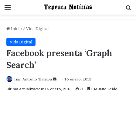
Menu
B
Inicio
/
Vida Digital
Vida Digital
Facebook presenta ‘Graph
Search’
Send
Ing. Antonio Tlatelpa
16 enero, 2013
an
Ultima Actualizacion: 16 enero, 2013
71
1 Minuto Leido
email