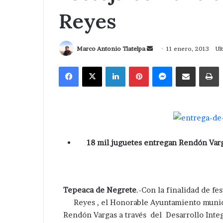
Reyes
Send
Marco Antonio Tlatelpa
11 enero, 2013
Ul
an
Facebook
X
LinkedIn
Pinterest
Messenger
Compartir via Correo
I
email
18 mil juguetes entregan Rendón Va
Tepeaca de Negrete
.-Con la finalidad de fe
Reyes , el Honorable Ayuntamiento muni
Rendón Vargas a través del Desarrollo Integ