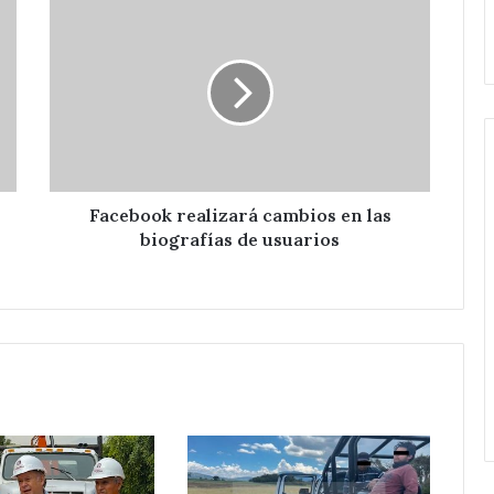
Facebook
de
Huixcolotla .
realizará
central
cambios
de
en
San
las
Salvador
biografías
Huixcolotla
de
.
usuarios
Facebook realizará cambios en las
biografías de usuarios