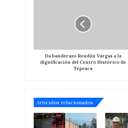
Da
la
Santa Cecilia .
banderazo
colonia
Rendón
Santa
Vargas
Cecilia
a
.
la
dignificación
del
Centro
Histórico
Da banderazo Rendón Vargas a la
de
dignificación del Centro Histórico de
Tepeaca
Tepeaca
Articulos relacionados