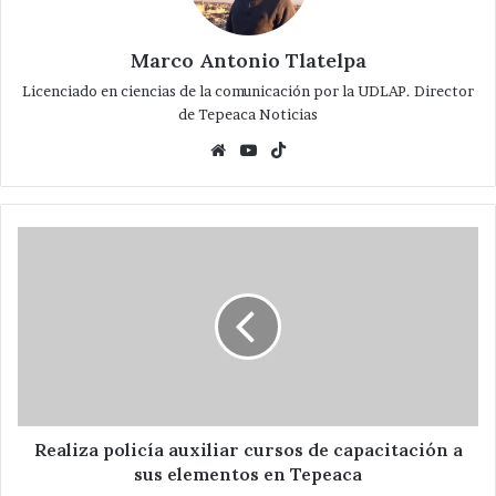
Marco Antonio Tlatelpa
Licenciado en ciencias de la comunicación por la UDLAP. Director
de Tepeaca Noticias
Website
YouTube
TikTok
Realiza
policía
auxiliar
cursos
de
capacitación
a
sus
elementos
en
Realiza policía auxiliar cursos de capacitación a
Tepeaca
sus elementos en Tepeaca