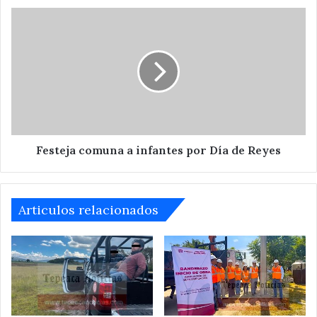
Festeja
comuna
a
infantes
por
Día
de
Reyes
Festeja comuna a infantes por Día de Reyes
Articulos relacionados