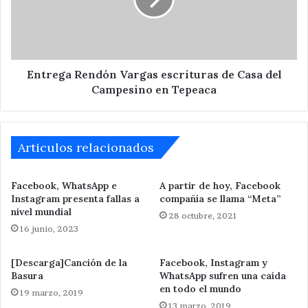
Casa
del
Campesino
en
Tepeaca
Entrega Rendón Vargas escrituras de Casa del
Campesino en Tepeaca
Articulos relacionados
Facebook, WhatsApp e
A partir de hoy, Facebook
Instagram presenta fallas a
compañía se llama “Meta”
nivel mundial
28 octubre, 2021
16 junio, 2023
[Descarga]Canción de la
Facebook, Instagram y
Basura
WhatsApp sufren una caída
en todo el mundo
19 marzo, 2019
13 marzo, 2019