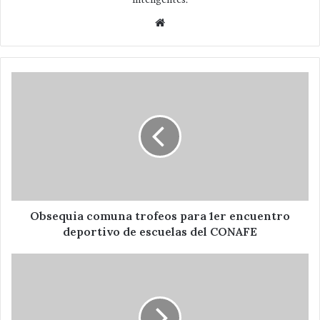
Website
Obsequia
comuna
trofeos
para
1er
encuentro
deportivo
de
escuelas
del
Obsequia comuna trofeos para 1er encuentro
CONAFE
deportivo de escuelas del CONAFE
Entrega
Rendón
Vargas
escrituras
de