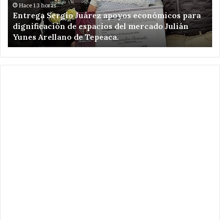
dignificación
ki
Hace 13 horas
Entrega Sergio Juárez apoyos económicos para
de
de
dignificación de espacios del mercado Julián
espacios
am
Yunes Arellano de Tepeaca.
del
de
mercado
Re
Julián
el
Yunes
en
Arellano
Ca
de
Pu
Tepeaca.
.