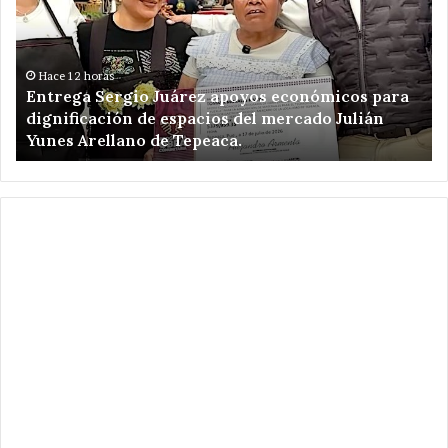
apoyos
Ve
económicos
Ro
para
un
dignificación
ki
Hace 12 horas
Entrega Sergio Juárez apoyos económicos para
de
de
dignificación de espacios del mercado Julián
espacios
am
Yunes Arellano de Tepeaca.
del
de
mercado
Re
Julián
el
Yunes
en
Arellano
Ca
de
Pu
Tepeaca.
.