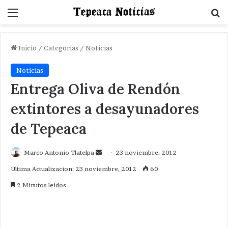
Menu
B
Inicio
/
Categorias
/
Noticias
Noticias
Entrega Oliva de Rendón
extintores a desayunadores
de Tepeaca
Send
Marco Antonio Tlatelpa
23 noviembre, 2012
an
Ultima Actualizacion: 23 noviembre, 2012
60
email
2 Minutos leidos