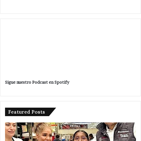
Sigue nuestro Podcast en Spotify
Featured Posts
Entrega
Po
Sergio
en
Juárez
ma