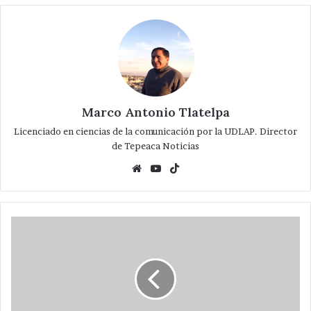
Marco Antonio Tlatelpa
Licenciado en ciencias de la comunicación por la UDLAP. Director
de Tepeaca Noticias
Website
YouTube
TikTok
Celebran
músicos
Día
de
Santa
Cecilia
en