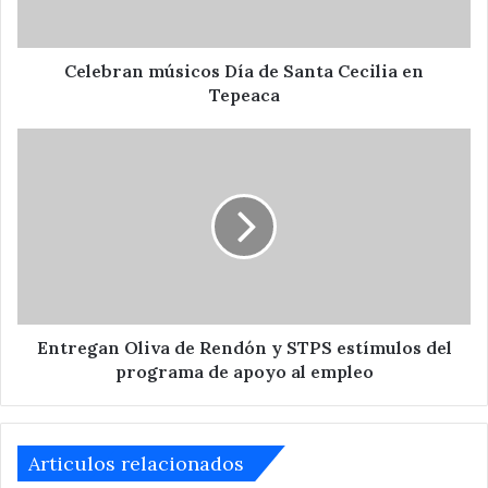
Tepeaca
Celebran músicos Día de Santa Cecilia en
Tepeaca
Entregan
Oliva
de
Rendón
y
STPS
estímulos
del
programa
de
Entregan Oliva de Rendón y STPS estímulos del
apoyo
programa de apoyo al empleo
al
empleo
Articulos relacionados