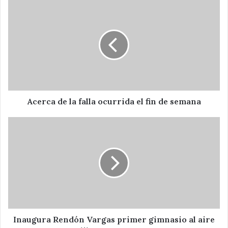
Acerca
de
la
falla
ocurrida
el
fin
de
semana
Acerca de la falla ocurrida el fin de semana
Inaugura
Rendón
Vargas
primer
gimnasio
al
aire
libre
en
Tepeaca
Inaugura Rendón Vargas primer gimnasio al aire