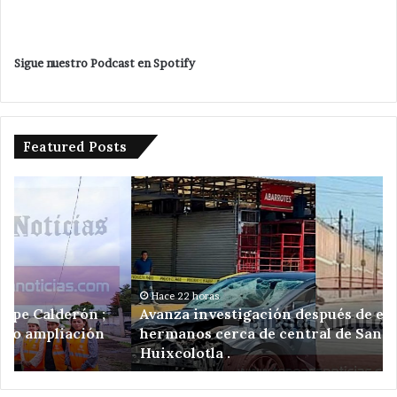
Sigue nuestro Podcast en Spotify
Featured Posts
Avanza
Da
investigación
ba
después
Ve
de
Ro
ejecución
a
de
am
hermanos
de
Hace 22 horas
Avanza investigación después de ejecución de
cerca
re
hermanos cerca de central de San Salvador
de
el
Huixcolotla .
central
en
de
Sa
San
Hi