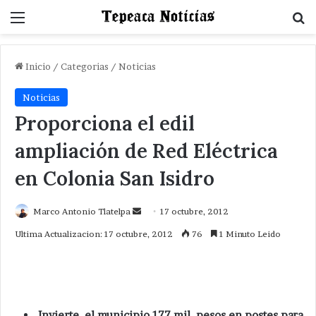
Menu
B
Inicio
/
Categorias
/
Noticias
Noticias
Proporciona el edil
ampliación de Red Eléctrica
en Colonia San Isidro
Send
Marco Antonio Tlatelpa
17 octubre, 2012
an
Ultima Actualizacion: 17 octubre, 2012
76
1 Minuto Leido
email
Invierte el municipio 177 mil pesos en postes para