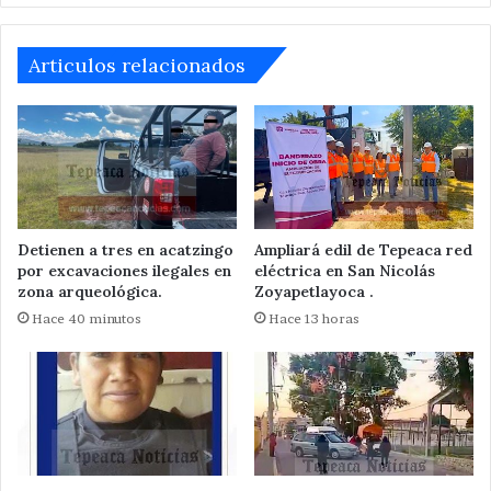
Campo
Articulos relacionados
Detienen a tres en acatzingo
Ampliará edil de Tepeaca red
por excavaciones ilegales en
eléctrica en San Nicolás
zona arqueológica.
Zoyapetlayoca .
Hace 40 minutos
Hace 13 horas