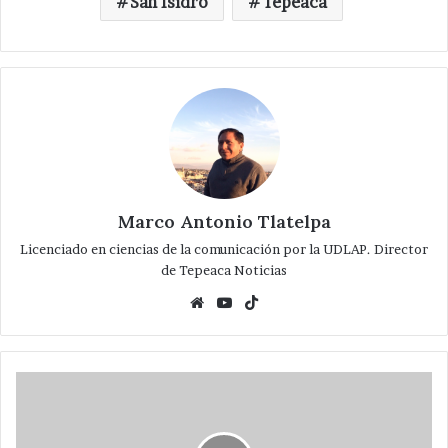
San Isidro
Tepeaca
Marco Antonio Tlatelpa
Licenciado en ciencias de la comunicación por la UDLAP. Director
de Tepeaca Noticias
Website
YouTube
TikTok
Encabeza
Rendón
Vargas
demostración