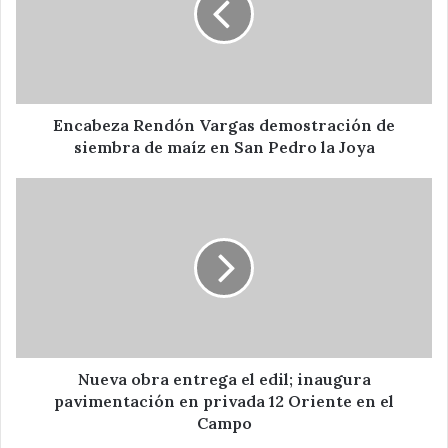
de
siembra
de
maíz
en
San
Encabeza Rendón Vargas demostración de
Pedro
siembra de maíz en San Pedro la Joya
la
Joya
Nueva
obra
entrega
el
edil;
inaugura
pavimentación
en
privada
12
Nueva obra entrega el edil; inaugura
Oriente
pavimentación en privada 12 Oriente en el
en
Campo
el