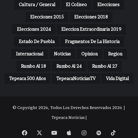
Cultura / General
El Coliseo
Elecciones
Elecciones 2015
Elecciones 2018
Elecciones 2024
Eleccion Extraordinaria 2019
Estado De Puebla
Fragmentos De La Historia
Internacional
Noticias
Opinion
Region
Rumbo Al 18
Rumbo Al 24
Rumbo Al 27
Tepeaca 500 Años
TepeacaNoticiasTV
Vida Digital
© Copyright 2026, Todos Los Derechos Reservados 2026 |
Tepeaca Noticias |
Facebook
X
YouTube
Apple
Instagram
Spotify
TikTok