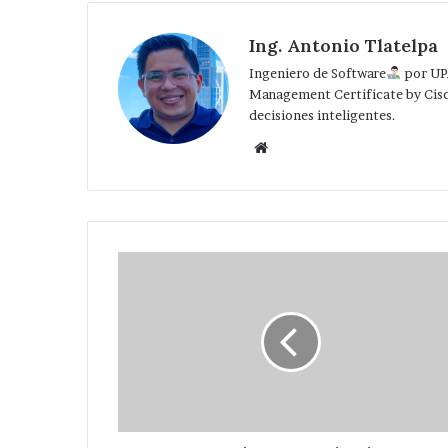
Ing. Antonio Tlatelpa
Ingeniero de Software
por UP
Management Certificate by Cis
decisiones inteligentes.
Website
Ayuntamiento
e
Instituciones
educativas
rinden
guardias
de
Honor
al