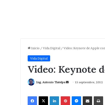
Inicio
/
Vida Digital
/
Video: Keynote de Apple co
Vida Digital
Video: Keynote 
Send
Ing. Antonio Tlatelpa
15 septiembre, 2012
an
email
Facebook
X
LinkedIn
Pinterest
Messenger
Compartir via Correo
I