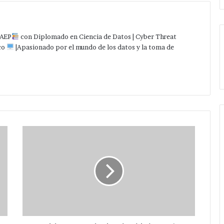
AEP
con Diplomado en Ciencia de Datos | Cyber Threat
co
|Apasionado por el mundo de los datos y la toma de
Video:
Introduciendo
al
iPhone
5