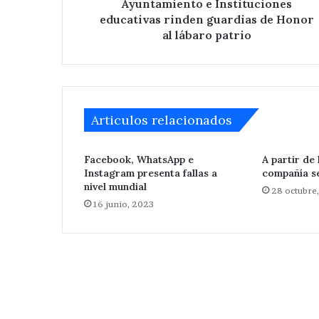
lábaro
Ayuntamiento e Instituciones
patrio
educativas rinden guardias de Honor
al lábaro patrio
Ampliará
Articulos relacionados
edil
de
Tepeaca
Facebook, WhatsApp e
A partir de
red
Instagram presenta fallas a
compañía s
eléctrica
nivel mundial
Hace 2 días
28 octubre
en
Ampliará edil 
16 junio, 2023
San
eléctrica en Sa
Nicolás
Zoyapetlayoca 
Zoyapetlayoca
.