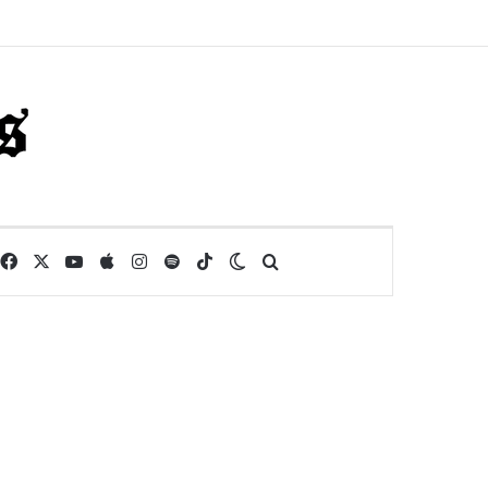
Facebook
X
YouTube
Apple
Instagram
Spotify
TikTok
Switch skin
Buscar