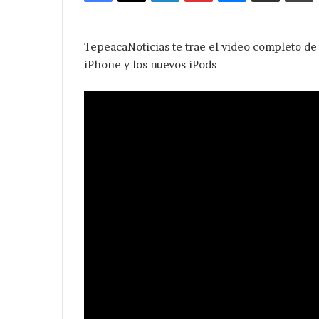
TepeacaNoticias te trae el video completo de
iPhone y los nuevos iPods