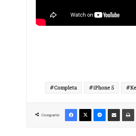
Completa
iPhone 5
Ke
Facebook
X
Messenger
Compartir via Correo
Compartir