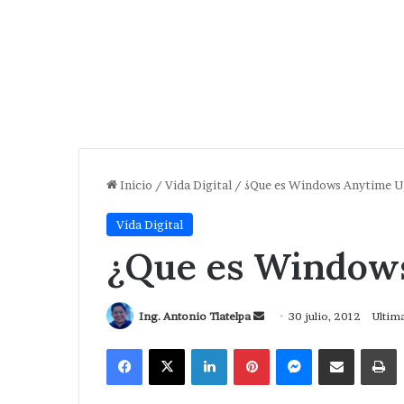
Inicio
/
Vida Digital
/
¿Que es Windows Anytime 
Vida Digital
¿Que es Window
Send
Ing. Antonio Tlatelpa
30 julio, 2012
Ultima
an
Facebook
X
LinkedIn
Pinterest
Messenger
Compartir via Correo
I
email