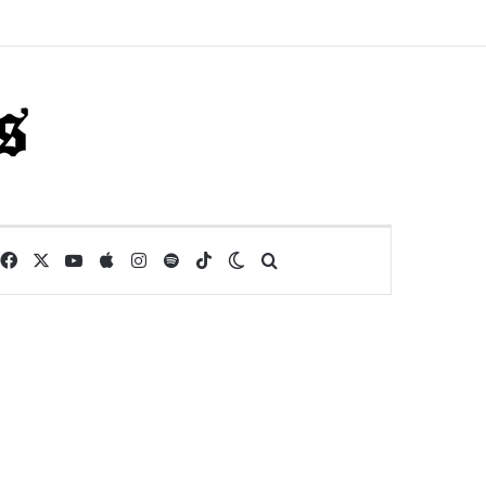
Facebook
X
YouTube
Apple
Instagram
Spotify
TikTok
Switch skin
Buscar