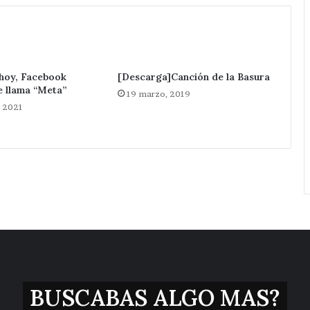
.
 hoy, Facebook
[Descarga]Canción de la Basura
e llama “Meta”
19 marzo, 2019
, 2021
BUSCABAS ALGO MAS?