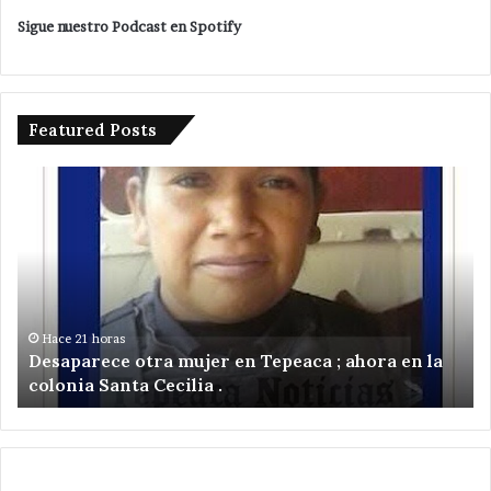
Sigue nuestro Podcast en Spotify
Featured Posts
Desaparece
Po
otra
ru
mujer
ile
en
de
Tepeaca
tr
;
pu
ahora
,
en
ci
Hace 21 horas
Desaparece otra mujer en Tepeaca ; ahora en la
la
el
colonia Santa Cecilia .
colonia
ce
Santa
de
Cecilia
Sa
.
Ni
Zo