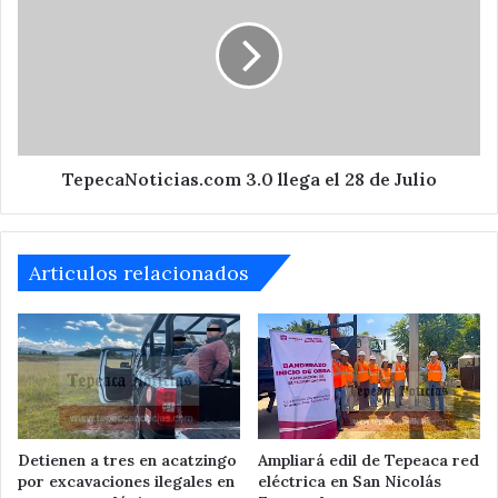
llega
el
28
de
Julio
TepecaNoticias.com 3.0 llega el 28 de Julio
Articulos relacionados
Detienen a tres en acatzingo
Ampliará edil de Tepeaca red
por excavaciones ilegales en
eléctrica en San Nicolás