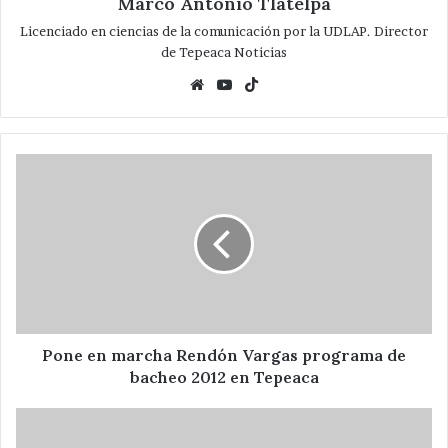
Marco Antonio Tlatelpa
Licenciado en ciencias de la comunicación por la UDLAP. Director
de Tepeaca Noticias
Website
YouTube
TikTok
Pone
en
marcha
Rendón
Vargas
programa
de
bacheo
2012
en
Pone en marcha Rendón Vargas programa de
Tepeaca
bacheo 2012 en Tepeaca
TepecaNoticias.com
3.0