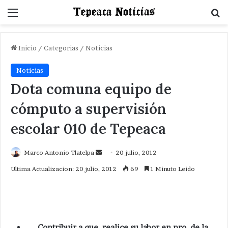
Menu
B
Inicio
/
Categorias
/
Noticias
Noticias
Dota comuna equipo de
cómputo a supervisión
escolar 010 de Tepeaca
Send
Marco Antonio Tlatelpa
20 julio, 2012
an
Ultima Actualizacion: 20 julio, 2012
69
1 Minuto Leido
email
Contribuir a que realice su labor en pro de la