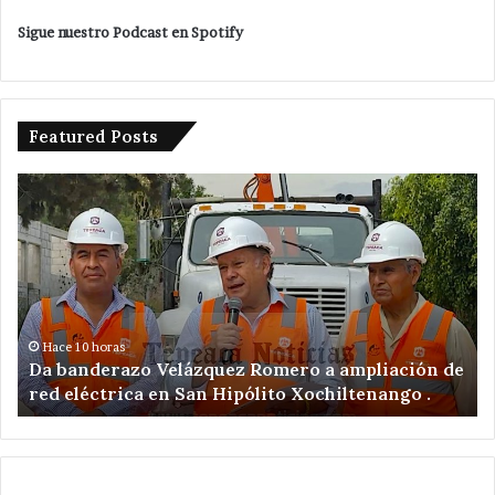
Sigue nuestro Podcast en Spotify
Featured Posts
Da
De
banderazo
a
Velázquez
tr
Romero
en
a
ac
ampliación
po
de
ex
red
il
Hace 10 horas
Da banderazo Velázquez Romero a ampliación de
eléctrica
en
red eléctrica en San Hipólito Xochiltenango .
en
zo
San
ar
Hipólito
Xochiltenango
.