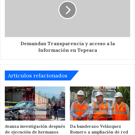
acceso
a
la
Información
en
Tepeaca
Demandan Transparencia y acceso a la
Información en Tepeaca
Articulos relacionados
Avanza investigación después
Da banderazo Velázquez
de ejecución de hermanos
Romero a ampliación de red