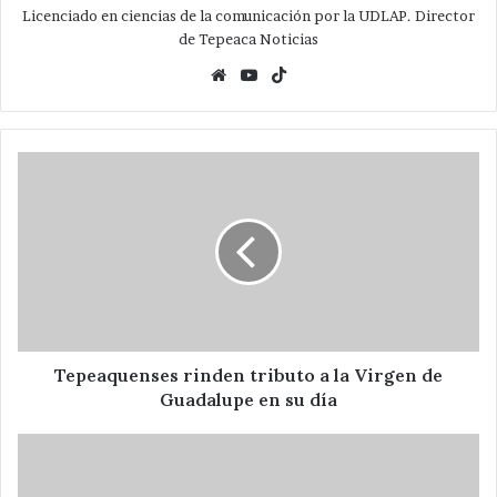
Licenciado en ciencias de la comunicación por la UDLAP. Director
de Tepeaca Noticias
Website
YouTube
TikTok
Tepeaquenses
rinden
tributo
a
la
Virgen
de
Guadalupe
en
su
Tepeaquenses rinden tributo a la Virgen de
día
Guadalupe en su día
Demandan
Transparencia
y