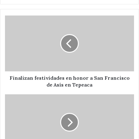
Finalizan
festividades
en
honor
a
San
Francisco
de
Asís
en
Finalizan festividades en honor a San Francisco
Tepeaca
de Asís en Tepeaca
En
presidencia
municipal
se
lleva
a
cabo