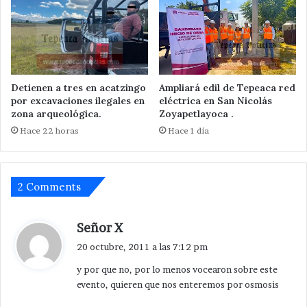
Detienen a tres en acatzingo
Ampliará edil de Tepeaca red
por excavaciones ilegales en
eléctrica en San Nicolás
zona arqueológica.
Zoyapetlayoca .
Hace 22 horas
Hace 1 día
2 Comments
d
Señor X
i
20 octubre, 2011 a las 7:12 pm
c
y por que no, por lo menos vocearon sobre este
e
evento, quieren que nos enteremos por osmosis
: