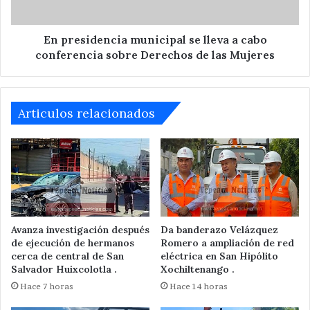
conferencia
sobre
Derechos
En presidencia municipal se lleva a cabo
de
conferencia sobre Derechos de las Mujeres
las
Mujeres
Articulos relacionados
Avanza investigación después
Da banderazo Velázquez
de ejecución de hermanos
Romero a ampliación de red
cerca de central de San
eléctrica en San Hipólito
Salvador Huixcolotla .
Xochiltenango .
Hace 7 horas
Hace 14 horas