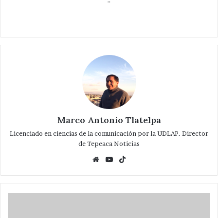
¨
Marco Antonio Tlatelpa
Licenciado en ciencias de la comunicación por la UDLAP. Director
de Tepeaca Noticias
Website
YouTube
TikTok
Se
Conmemora