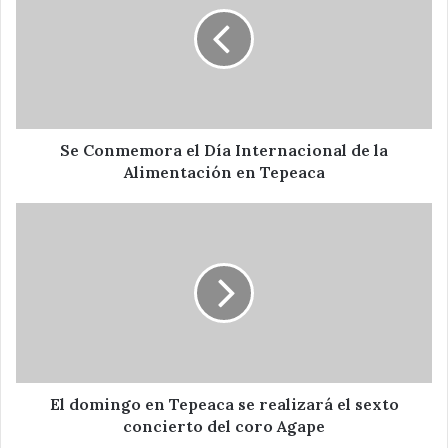
el
Día
Internacional
de
la
Alimentación
en
Tepeaca
Se Conmemora el Día Internacional de la
Alimentación en Tepeaca
El
domingo
en
Tepeaca
se
realizará
el
sexto
concierto
del
El domingo en Tepeaca se realizará el sexto
coro
concierto del coro Agape
Agape