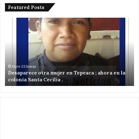
Featured Posts
Desaparece
Po
otra
ru
mujer
ile
en
de
Tepeaca
tr
;
pu
ahora
,
en
ci
Hace 22 horas
Desaparece otra mujer en Tepeaca ; ahora en la
la
el
colonia Santa Cecilia .
colonia
ce
Santa
de
Cecilia
Sa
.
Ni
Zo
,
Te