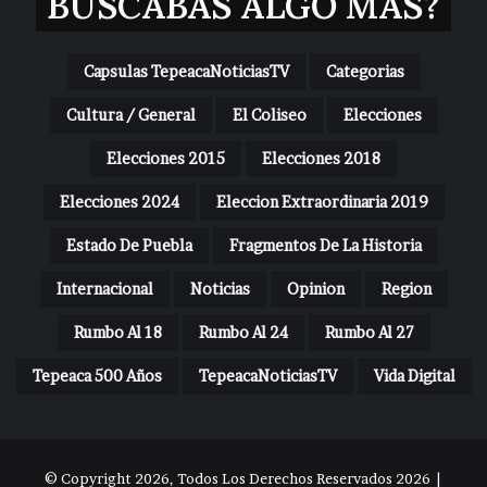
BUSCABAS ALGO MAS?
Capsulas TepeacaNoticiasTV
Categorias
Cultura / General
El Coliseo
Elecciones
Elecciones 2015
Elecciones 2018
Elecciones 2024
Eleccion Extraordinaria 2019
Estado De Puebla
Fragmentos De La Historia
Internacional
Noticias
Opinion
Region
Rumbo Al 18
Rumbo Al 24
Rumbo Al 27
Tepeaca 500 Años
TepeacaNoticiasTV
Vida Digital
© Copyright 2026, Todos Los Derechos Reservados 2026 |