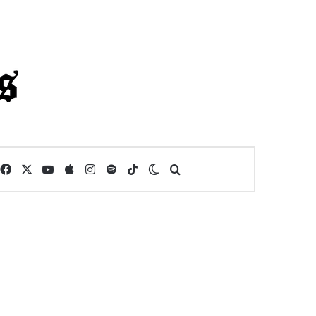
Facebook
X
YouTube
Apple
Instagram
Spotify
TikTok
Switch skin
Buscar