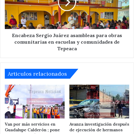
para
obras
comunitarias
en
escuelas
y
Encabeza Sergio Juárez asambleas para obras
comunidades
comunitarias en escuelas y comunidades de
de
Tepeaca
Tepeaca
Articulos relacionados
Van por más servicios en
Avanza investigación después
Guadalupe Calderón ; pone
de ejecución de hermanos