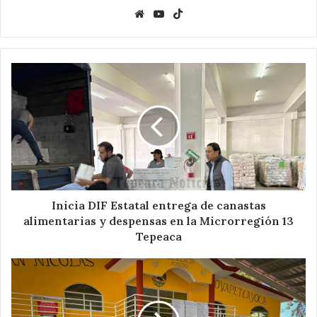
Website
YouTube
TikTok
Inicia
DIF
Estatal
entrega
de
canastas
alimentarias
y
despensas
en
Inicia DIF Estatal entrega de canastas
la
alimentarias y despensas en la Microrregión 13
Microrregión
Tepeaca
13
Tepeaca
Encabeza
Sergio
Juárez
asambleas