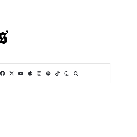
Facebook
X
YouTube
Apple
Instagram
Spotify
TikTok
Switch skin
Buscar