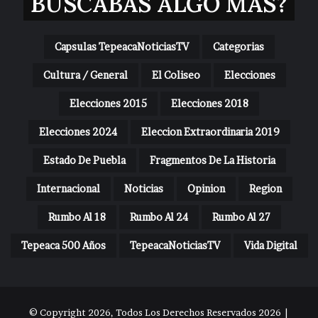
BUSCABAS ALGO MAS?
Capsulas TepeacaNoticiasTV
Categorias
Cultura / General
El Coliseo
Elecciones
Elecciones 2015
Elecciones 2018
Elecciones 2024
Eleccion Extraordinaria 2019
Estado De Puebla
Fragmentos De La Historia
Internacional
Noticias
Opinion
Region
Rumbo Al 18
Rumbo Al 24
Rumbo Al 27
Tepeaca 500 Años
TepeacaNoticiasTV
Vida Digital
© Copyright 2026, Todos Los Derechos Reservados 2026 |