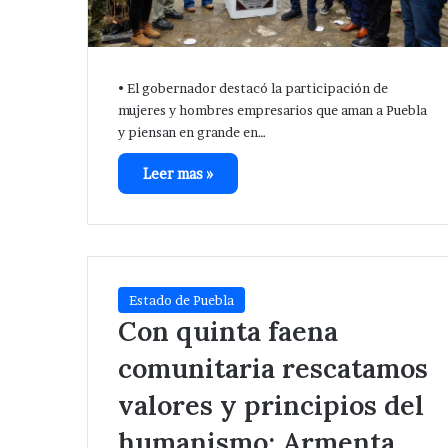
Red
Eléctrica.
•⁠ ⁠El gobernador destacó la participación de
mujeres y hombres empresarios que aman a Puebla
y piensan en grande en…
Leer mas »
Estado de Puebla
Con quinta faena
comunitaria rescatamos
valores y principios del
humanismo: Armenta