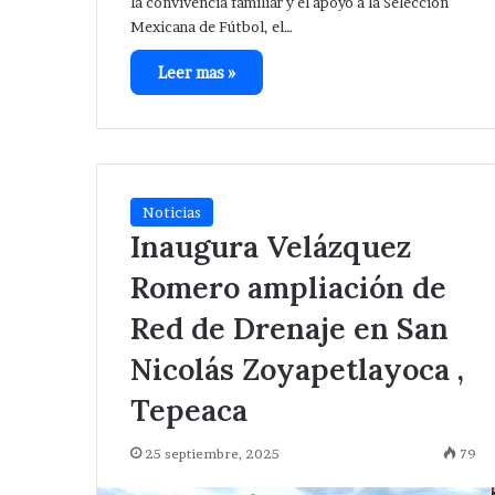
la convivencia familiar y el apoyo a la Selección
Mexicana de Fútbol, el…
Leer mas »
Noticias
Inaugura Velázquez
Romero ampliación de
Red de Drenaje en San
Nicolás Zoyapetlayoca ,
Tepeaca
25 septiembre, 2025
79