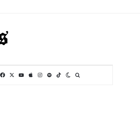
Facebook
X
YouTube
Apple
Instagram
Spotify
TikTok
Switch skin
Buscar