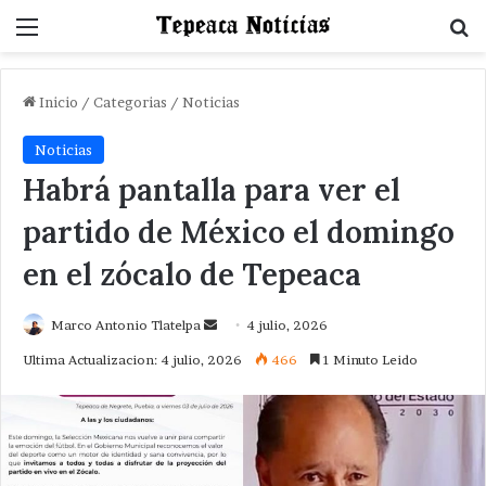
Menu
B
Inicio
/
Categorias
/
Noticias
Noticias
Habrá pantalla para ver el
partido de México el domingo
en el zócalo de Tepeaca
Send
Marco Antonio Tlatelpa
4 julio, 2026
an
Ultima Actualizacion: 4 julio, 2026
466
1 Minuto Leido
email