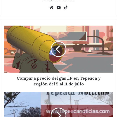
Website
YouTube
TikTok
Compara
precio
del
gas
LP
en
Tepeaca
y
región del
5
Compara precio del gas LP en Tepeaca y
al
región del 5 al 11 de julio
11
de
Deja
julio
dos
lesionados
percance
vial