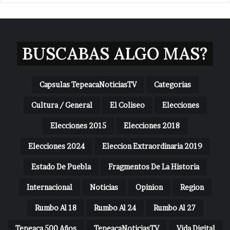
BUSCABAS ALGO MAS?
Capsulas TepeacaNoticiasTV
Categorias
Cultura / General
El Coliseo
Elecciones
Elecciones 2015
Elecciones 2018
Elecciones 2024
Eleccion Extraordinaria 2019
Estado De Puebla
Fragmentos De La Historia
Internacional
Noticias
Opinion
Region
Rumbo Al 18
Rumbo Al 24
Rumbo Al 27
Tepeaca 500 Años
TepeacaNoticiasTV
Vida Digital