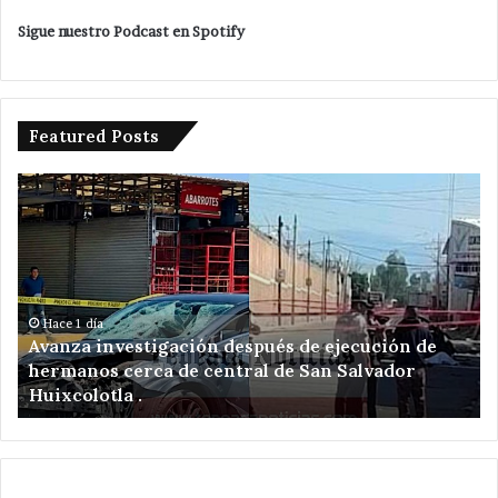
Sigue nuestro Podcast en Spotify
Featured Posts
Da
ón
banderazo
Velázquez
Romero
a
ampliación
de
a
investigación después de ejecución de
red
Hace 1 día
s cerca de central de San Salvador
Da banderaz
eléctrica
tla .
red eléctric
en
San
Hipólito
Xochiltenango
.