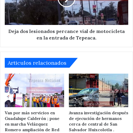
de
motocicleta
en
la
entrada
Deja dos lesionados percance vial de motocicleta
de
en la entrada de Tepeaca.
Tepeaca.
Articulos relacionados
Van por más servicios en
Avanza investigación después
Guadalupe Calderón ; pone
de ejecución de hermanos
en marcha Velázquez
cerca de central de San
Romero ampliación de Red
Salvador Huixcolotla .