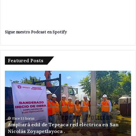
Sigue nuestro Podcast en Spotify
Featured Posts
Ampliará
De
edil
ot
de
mu
Tepeaca
en
red
Te
eléctrica
;
en
ah
San
en
Hace 15 horas
Ampliará edil de Tepeaca red eléctrica en San
Nicolás
la
Nicolás Zoyapetlayoca .
Zoyapetlayoca
co