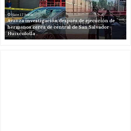
ejecución
a
de
am
hermanos
de
Hace 17 horas
Avanza investigación después de ejecución de
cerca
re
hermanos cerca de central de San Salvador
de
el
Huixcolotla .
central
en
de
Sa
San
Hi
Salvador
Xo
Huixcolotla
.
.