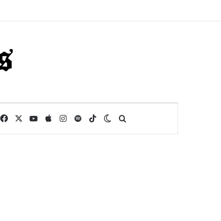
Facebook
X
YouTube
Apple
Instagram
Spotify
TikTok
Switch skin
Buscar