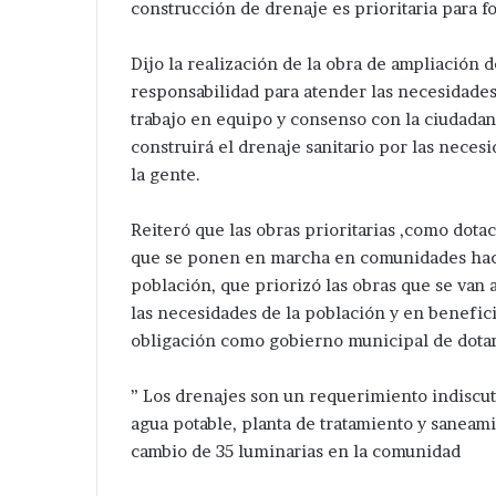
construcción de drenaje es prioritaria para f
Dijo la realización de la obra de ampliación 
responsabilidad para atender las necesidades 
trabajo en equipo y consenso con la ciudadan
construirá el drenaje sanitario por las necesi
Ampliará
Van
la gente.
dil
por
de
más
Reiteró que las obras prioritarias ,como dotaci
Tepeaca
servicios
red
en
que se ponen en marcha en comunidades haci
Hace 20 horas
léctrica
Guadalupe
Van por más se
población, que priorizó las obras que se van a
Hace 3 días
en
Calderón
Ampliará edil de Tepeaca red
Guadalupe Cald
las necesidades de la población y en benefic
San
;
eléctrica en San Nicolás
marcha Velázq
obligación como gobierno municipal de dotar 
icolás
pone
Zoyapetlayoca .
ampliación de R
Zoyapetlayoca
en
marcha
” Los drenajes son un requerimiento indiscu
Velázquez
agua potable, planta de tratamiento y saneami
Romero
cambio de 35 luminarias en la comunidad
ampliación
de