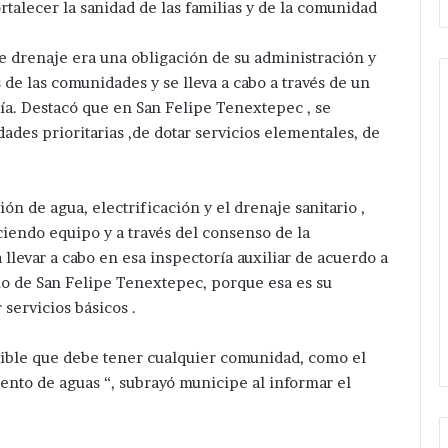
ortalecer la sanidad de las familias y de la comunidad
de drenaje era una obligación de su administración y
de las comunidades y se lleva a cabo a través de un
ía. Destacó que en San Felipe Tenextepec , se
dades prioritarias ,de dotar servicios elementales, de
Avanza
investigación
después
ón de agua, electrificación y el drenaje sanitario ,
de
ejecución
endo equipo y a través del consenso de la
Hace 2 días
de
rvicios en
Avanza investigación después
 llevar a cabo en esa inspectoría auxiliar de acuerdo a
hermanos
erón ; pone en
de ejecución de hermanos cer
io de San Felipe Tenextepec, porque esa es su
cerca
uez Romero
de central de San Salvador
servicios básicos .
de
ed Eléctrica.
Huixcolotla .
central
de
tible que debe tener cualquier comunidad, como el
San
ento de aguas “, subrayó municipe al informar el
Salvador
Huixcolotla
.