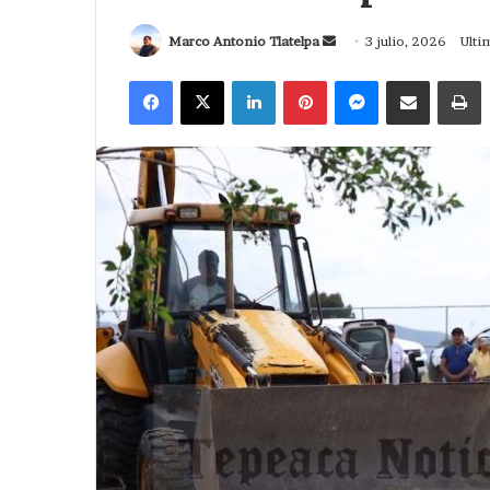
Send
Marco Antonio Tlatelpa
3 julio, 2026
Ulti
an
Facebook
X
LinkedIn
Pinterest
Messenger
Compartir via Correo
I
email