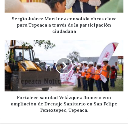
Tepeaca
a
través
Sergio Juárez Martínez consolida obras clave
de
para Tepeaca a través de la participación
la
ciudadana
participación
ciudadana
Fortalece
sanidad
Velázquez
Romero
con
ampliación
de
Drenaje
Sanitario
en
Fortalece sanidad Velázquez Romero con
San
ampliación de Drenaje Sanitario en San Felipe
Felipe
Tenextepec, Tepeaca.
Tenextepec,
Tepeaca.