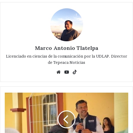
Marco Antonio Tlatelpa
Licenciado en ciencias de la comunicación por la UDLAP. Director
de Tepeaca Noticias
Website
YouTube
TikTok
Sergio
Juárez
Martínez
consolida
obras
clave
para