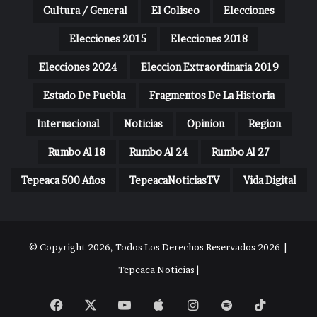
Cultura / General
El Coliseo
Elecciones
Elecciones 2015
Elecciones 2018
Elecciones 2024
Eleccion Extraordinaria 2019
Estado De Puebla
Fragmentos De La Historia
Internacional
Noticias
Opinion
Region
Rumbo Al 18
Rumbo Al 24
Rumbo Al 27
Tepeaca 500 Años
TepeacaNoticiasTV
Vida Digital
© Copyright 2026, Todos Los Derechos Reservados 2026 |
Tepeaca Noticias |
Facebook
X
YouTube
Apple
Instagram
Spotify
TikTok