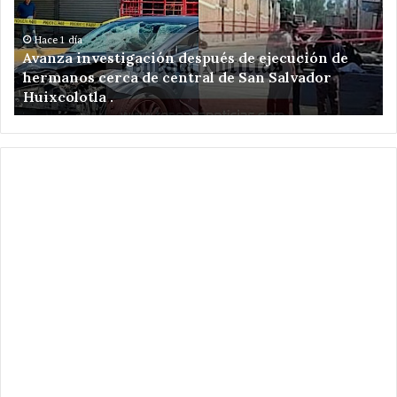
ejecución
a
de
am
hermanos
de
Hace 1 día
Avanza investigación después de ejecución de
cerca
re
hermanos cerca de central de San Salvador
de
el
Huixcolotla .
central
en
de
Sa
San
Hi
Salvador
Xo
Huixcolotla
.
.