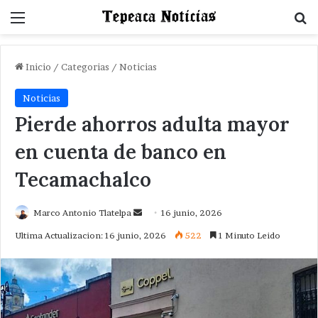
Menu
B
Inicio
/
Categorias
/
Noticias
Noticias
Pierde ahorros adulta mayor
en cuenta de banco en
Tecamachalco
Send
Marco Antonio Tlatelpa
16 junio, 2026
an
Ultima Actualizacion: 16 junio, 2026
522
1 Minuto Leido
email