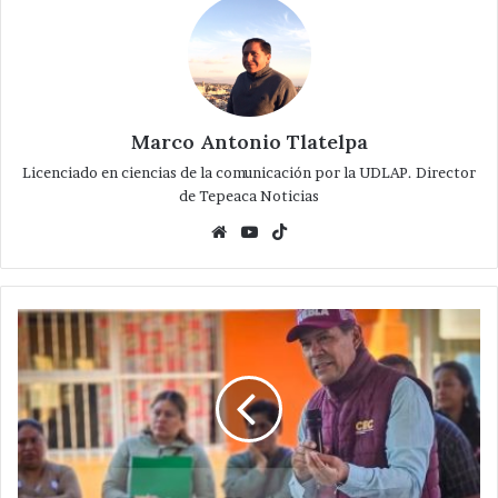
Marco Antonio Tlatelpa
Licenciado en ciencias de la comunicación por la UDLAP. Director
de Tepeaca Noticias
Website
YouTube
TikTok
Equiparán
escuela
primaria
Aarón
Merino
Fernández
de
Tepeaca