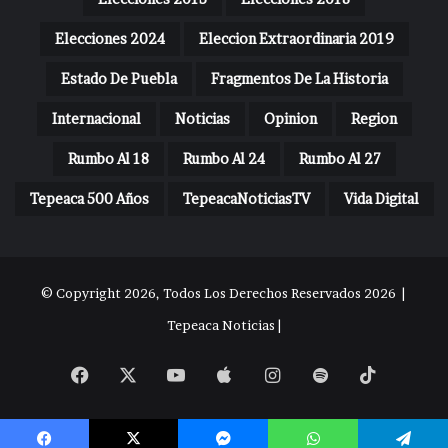
Elecciones 2024
Eleccion Extraordinaria 2019
Estado De Puebla
Fragmentos De La Historia
Internacional
Noticias
Opinion
Region
Rumbo Al 18
Rumbo Al 24
Rumbo Al 27
Tepeaca 500 Años
TepeacaNoticiasTV
Vida Digital
© Copyright 2026, Todos Los Derechos Reservados 2026 |
Tepeaca Noticias |
Facebook
X
YouTube
Apple
Instagram
Spotify
TikTok