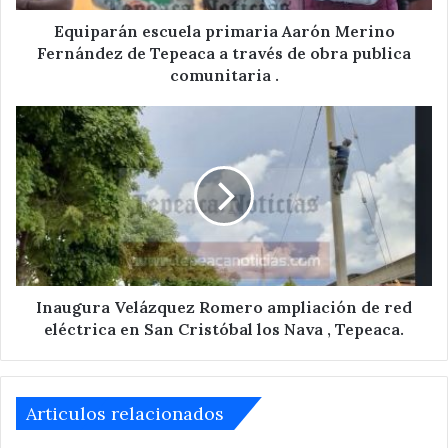
a
través
Equiparán escuela primaria Aarón Merino
de
Fernández de Tepeaca a través de obra publica
obra
comunitaria .
publica
comunitaria
Inaugura
.
Velázquez
Romero
ampliación
de
red
eléctrica
en
San
Cristóbal
Inaugura Velázquez Romero ampliación de red
los
eléctrica en San Cristóbal los Nava , Tepeaca.
Nava
,
Tepeaca.
Articulos relacionados