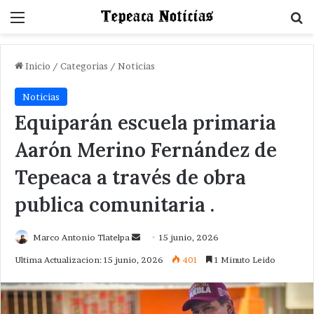
Menu
B
Inicio
/
Categorias
/
Noticias
Noticias
Equiparán escuela primaria
Aarón Merino Fernández de
Tepeaca a través de obra
publica comunitaria .
Send
Marco Antonio Tlatelpa
15 junio, 2026
an
Ultima Actualizacion: 15 junio, 2026
401
1 Minuto Leido
email