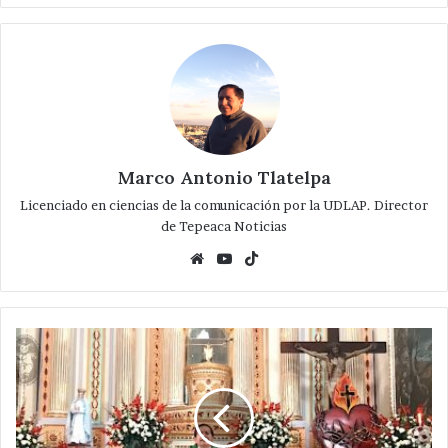
Marco Antonio Tlatelpa
Licenciado en ciencias de la comunicación por la UDLAP. Director
de Tepeaca Noticias
Website
YouTube
TikTok
El
mundo
necesita
que
prediquemos
el