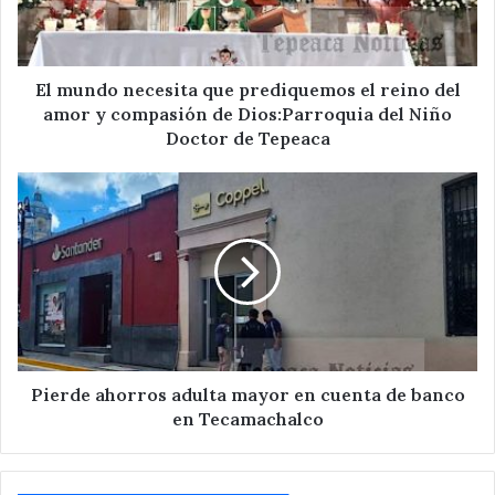
reino
del
amor
y
El mundo necesita que prediquemos el reino del
compasión
amor y compasión de Dios:Parroquia del Niño
de
Doctor de Tepeaca
Dios:Parroquia
del
Pierde
Niño
ahorros
Doctor
adulta
de
mayor
Tepeaca
en
cuenta
de
banco
en
Tecamachalco
Pierde ahorros adulta mayor en cuenta de banco
en Tecamachalco