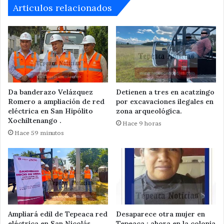
Articulos relacionados
Da banderazo Velázquez
Detienen a tres en acatzingo
Romero a ampliación de red
por excavaciones ilegales en
eléctrica en San Hipólito
zona arqueológica.
Xochiltenango .
Hace 9 horas
Hace 59 minutos
Ampliará edil de Tepeaca red
Desaparece otra mujer en
eléctrica en San Nicolás
Tepeaca ; ahora en la colonia