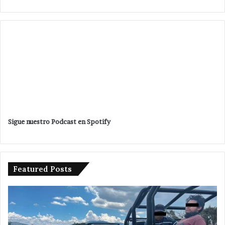
Sigue nuestro Podcast en Spotify
Featured Posts
Ampliará
edil
de
Tepeaca