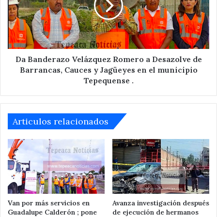
a
Desazolve
de
Barrancas,
Cauces
y
Da Banderazo Velázquez Romero a Desazolve de
Jagüeyes
Barrancas, Cauces y Jagüeyes en el municipio
en
Tepequense .
el
municipio
Tepequense
.
Articulos relacionados
Van por más servicios en
Avanza investigación después
Guadalupe Calderón ; pone
de ejecución de hermanos