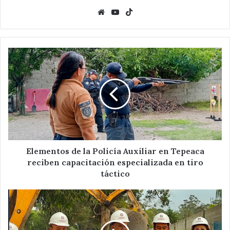
Website
YouTube
TikTok
Elementos
de
la
Policía
Auxiliar
en
Tepeaca
reciben
capacitación
especializada
Elementos de la Policía Auxiliar en Tepeaca
en
reciben capacitación especializada en tiro
tiro
táctico
táctico
Da
Banderazo
Velázquez
Romero