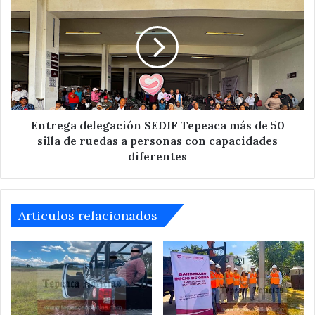
delegación
SEDIF
Tepeaca
más
de
50
silla
de
ruedas
Entrega delegación SEDIF Tepeaca más de 50
a
silla de ruedas a personas con capacidades
personas
diferentes
con
capacidades
diferentes
Articulos relacionados