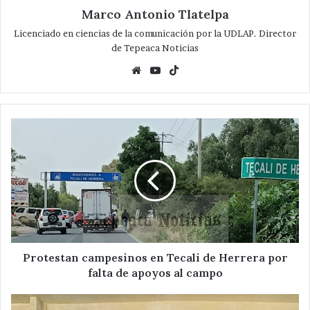
Marco Antonio Tlatelpa
Licenciado en ciencias de la comunicación por la UDLAP. Director
de Tepeaca Noticias
Website
YouTube
TikTok
Protestan
campesinos
en
Tecali
de
Herrera
por
falta
de
apoyos
Protestan campesinos en Tecali de Herrera por
al
falta de apoyos al campo
campo
Entrega