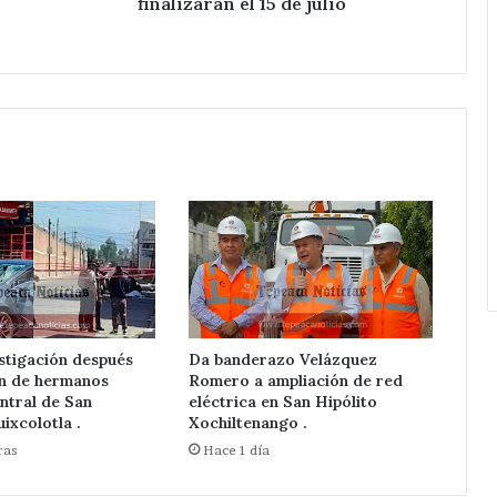
finalizarán el 15 de julio
Red
julio
Eléctrica.
stigación después
Da banderazo Velázquez
ón de hermanos
Romero a ampliación de red
ntral de San
eléctrica en San Hipólito
ixcolotla .
Xochiltenango .
ras
Hace 1 día