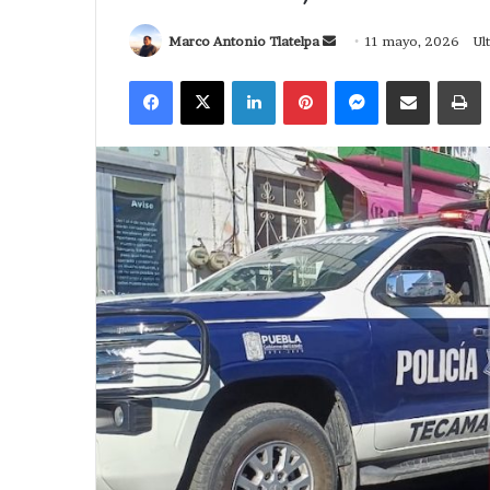
Send
Marco Antonio Tlatelpa
11 mayo, 2026
Ul
an
Facebook
X
LinkedIn
Pinterest
Messenger
Compartir via Correo
I
email