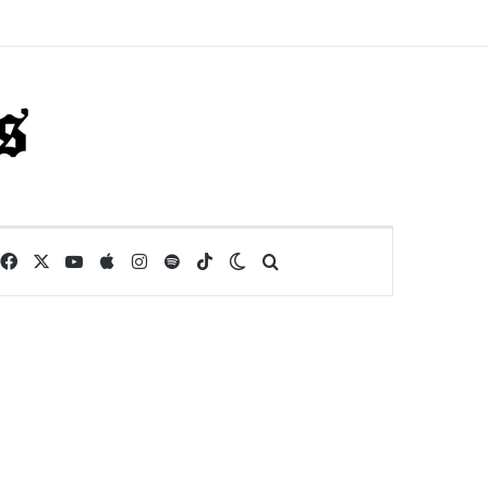
Facebook
X
YouTube
Apple
Instagram
Spotify
TikTok
Switch skin
Buscar