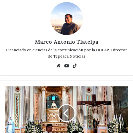
Marco Antonio Tlatelpa
Licenciado en ciencias de la comunicación por la UDLAP. Director
de Tepeaca Noticias
Website
YouTube
TikTok
El
amor
de
una
verdadera
madre
es
el