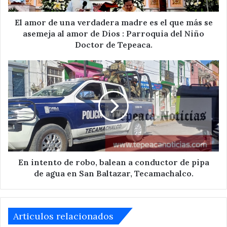
que
más
El amor de una verdadera madre es el que más se
se
asemeja al amor de Dios : Parroquia del Niño
asemeja
Doctor de Tepeaca.
al
amor
En
de
intento
Dios
de
:
robo,
Parroquia
balean
del
a
Niño
conductor
Doctor
de
de
pipa
Tepeaca.
de
En intento de robo, balean a conductor de pipa
agua
de agua en San Baltazar, Tecamachalco.
en
San
Baltazar,
Tecamachalco.
Articulos relacionados