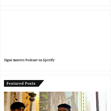
Sigue nuestro Podcast en Spotify
Featured Posts
Sin
temos
variació
en
precio