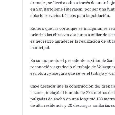
drenaje , se llevó a cabo a través de un trab
en San Bartolomé Hueyapan, por ser una junta
dotarle servicios básicos para la población.
Reiteró que las obras que se inauguran se rea
priorizó las obras en esa junta auxiliar de ac
Desaparece
Avanza
es necesario agradecer la realización de obr
tra
investigación
municipal.
mujer
después
en
de
Tepeaca
ejecución
En su momento el presidente auxiliar de San
Hace 4 horas
de
Avanza investi
reconoció y agradeció el trabajo de Velázqu
Hace 1 día
ahora
hermanos
Desaparece otra mujer en
de ejecución d
esa obra , y aseguró que se ve el trabajo y vis
en
cerca
Tepeaca ; ahora en la colonia
de central de 
a
de
Santa Cecilia .
Huixcolotla .
Cabe destacar que la construcción del drenaje
olonia
central
anta
de
Lázaro , incluyó el tendido de 274 metros de 
ecilia
San
pulgadas de ancho en una longitud 133 metros 
Salvador
de alta residencia y 20 descargas sanitarias co
Huixcolotla
.