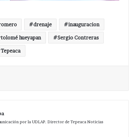
 romero
drenaje
inauguracion
rtolomé hueyapan
Sergio Contreras
Tepeaca
Imprimir
pa
municación por la UDLAP. Director de Tepeaca Noticias