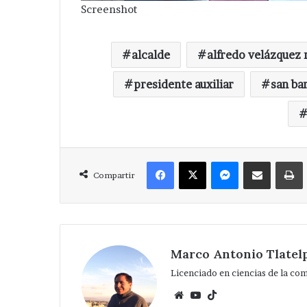
Screenshot
alcalde
alfredo velázquez
presidente auxiliar
san ba
Facebook
X
Messenger
Compartir via Correo
Compartir
Marco Antonio Tlatel
Licenciado en ciencias de la co
Website
YouTube
TikTok