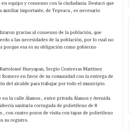
ajo en equipo y consenso con la ciudadanía. Destacó que
 auxiliar importante, de Tepeaca , es necesario
lizaron gracias al consenso de la población, que
uerdo a las necesidades de la población, por lo cual no
Da
as porque esa es su obligación como gobierno
banderazo
Velázquez
Romero
a
 Bartolomé Hueyapan, Sergio Contreras Martínez
Hace 11 horas
ampliación
gación después
Da banderazo Velázquez
ez Romero en favor de su comunidad con la entrega de
de
e hermanos cerca
Romero a ampliación de red
ión del alcalde para trabajar por todo el municipio.
red
San Salvador
eléctrica en San Hipólito
eléctrica
Xochiltenango .
 en la calle Álamos , entre privada Álamos y Avenida
en
San
tubería sanitaria corrugada de polietileno de 8
Hipólito
, con cuatro pozos de visita con tapas de polietileno
Xochiltenango
n su registro.
.