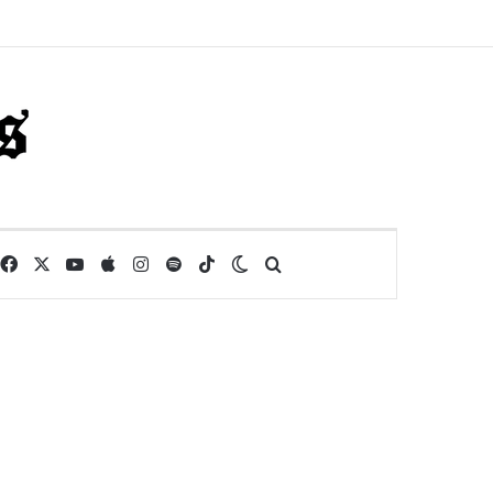
Facebook
X
YouTube
Apple
Instagram
Spotify
TikTok
Switch skin
Buscar