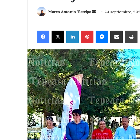
Send
Marco Antonio Tlatelpa
24 septiembre, 20
an
email
Facebook
X
LinkedIn
Pinterest
Messenger
Compartir via Correo
I