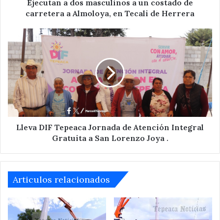
a
Ejecutan a dos masculinos a un costado de
Almoloya,
carretera a Almoloya, en Tecali de Herrera
en
Tecali
Lleva
de
DIF
Herrera
Tepeaca
Jornada
de
Atención
Integral
Gratuita
a
San
Lleva DIF Tepeaca Jornada de Atención Integral
Lorenzo
Gratuita a San Lorenzo Joya .
Joya
.
Articulos relacionados