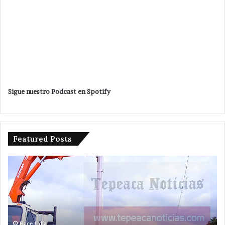
Sigue nuestro Podcast en Spotify
Featured Posts
Avanza
investigación
después
de
ejecución
de
hermanos
Hace 2 días