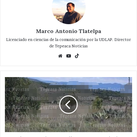
Marco Antonio Tlatelpa
Licenciado en ciencias de la comunicación por la UDLAP. Director
de Tepeaca Noticias
Website
YouTube
TikTok
Ejecutan
a
dos
masculinos
a
un
costado
de
carretera