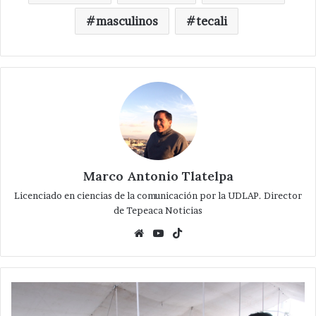
masculinos
tecali
Marco Antonio Tlatelpa
Licenciado en ciencias de la comunicación por la UDLAP. Director
de Tepeaca Noticias
Website
YouTube
TikTok
Realizan
feria