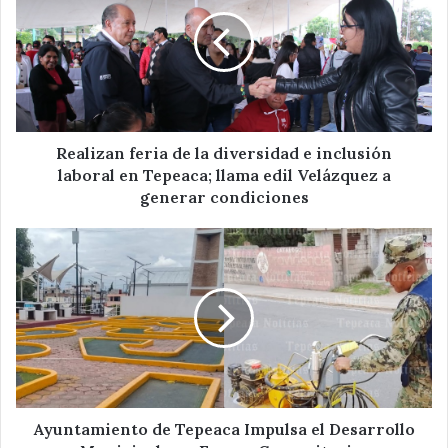
de
la
diversidad
e
inclusión
laboral
en
Tepeaca;
Realizan feria de la diversidad e inclusión
llama
laboral en Tepeaca; llama edil Velázquez a
edil
generar condiciones
Velázquez
a
Ayuntamiento
generar
de
condiciones
Tepeaca
Impulsa
el
Desarrollo
Municipal
con
Faenas
Comunitarias
Ayuntamiento de Tepeaca Impulsa el Desarrollo