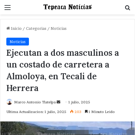
Menu
B
Inicio
/
Categorias
/
Noticias
Noticias
Ejecutan a dos masculinos a
un costado de carretera a
Almoloya, en Tecali de
Herrera
Send
Marco Antonio Tlatelpa
1 julio, 2025
an
Ultima Actualizacion: 1 julio, 2025
203
1 Minuto Leido
email