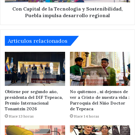
impulsa
desarrollo
Con Capital de la Tecnología y Sostenibilidad,
regional
Puebla impulsa desarrollo regional
Articulos relacionados
Obtiene por segundo año,
No quitemos , ni dejemos de
presidenta del DIF Tepeaca,
ver a Cristo de nuestra vida :
Premio Internacional
Parroquia del Niño Doctor
Tonantzin 2026
de Tepeaca
Hace 13 horas
Hace 14 horas