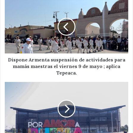
Dispone
Armenta
suspensión
de
actividades
para
mamás
maestras
el
viernes
Dispone Armenta suspensión de actividades para
9
mamás maestras el viernes 9 de mayo ; aplica
de
Tepeaca.
mayo
;
Con
aplica
Capital
Tepeaca.
de
la
Tecnología
y
Sostenibilidad,
Puebla