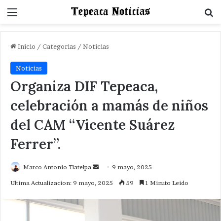
Menu
B
Inicio
/
Categorias
/
Noticias
Noticias
Organiza DIF Tepeaca,
celebración a mamás de niños
del CAM “Vicente Suárez
Ferrer”.
Send
Marco Antonio Tlatelpa
9 mayo, 2025
an
Ultima Actualizacion: 9 mayo, 2025
59
1 Minuto Leido
email