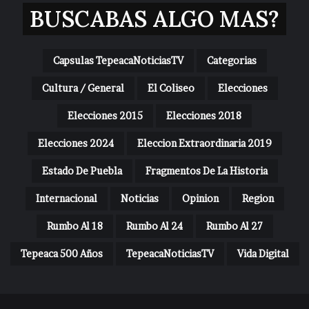
BUSCABAS ALGO MAS?
Capsulas TepeacaNoticiasTV
Categorias
Cultura / General
El Coliseo
Elecciones
Elecciones 2015
Elecciones 2018
Elecciones 2024
Eleccion Extraordinaria 2019
Estado De Puebla
Fragmentos De La Historia
Internacional
Noticias
Opinion
Region
Rumbo Al 18
Rumbo Al 24
Rumbo Al 27
Tepeaca 500 Años
TepeacaNoticiasTV
Vida Digital