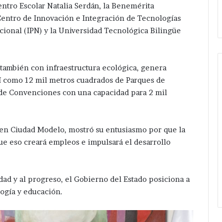
pone
entro Escolar Natalia Serdán, la Benemérita
ificación .
ampliación de Red Eléctrica.
en
entro de Innovación e Integración de Tecnologías
marcha
acional (IPN) y la Universidad Tecnológica Bilingüe
Velázquez
Romero
ampliación
de
 también con infraestructura ecológica, genera
Red
así como 12 mil metros cuadrados de Parques de
Eléctrica.
 de Convenciones con una capacidad para 2 mil
 en Ciudad Modelo, mostró su entusiasmo por que la
que eso creará empleos e impulsará el desarrollo
idad y al progreso, el Gobierno del Estado posiciona a
ogía y educación.