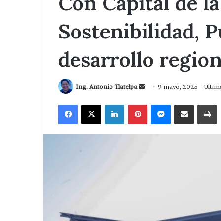
Con Capital de l
Sostenibilidad, 
desarrollo region
Send
Ing. Antonio Tlatelpa
9 mayo, 2025
Ultim
an
Facebook
X
LinkedIn
Pinterest
Messenger
Compartir via Correo
I
email