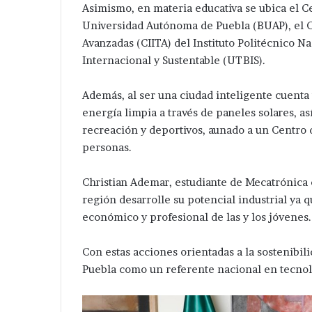
en
ampliación
Asimismo, en materia educativa se ubica el C
zona arqueológica.
Candelaria Pur
zona
de
Universidad Autónoma de Puebla (BUAP), el C
arqueológica.
Red
Avanzadas (CIITA) del Instituto Politécnico N
eléctrica
Internacional y Sustentable (UTBIS).
en
Candelaria
Purificación
Además, al ser una ciudad inteligente cuenta
.
energía limpia a través de paneles solares, 
recreación y deportivos, aunado a un Centro
personas.
Christian Ademar, estudiante de Mecatrónica
región desarrolle su potencial industrial ya 
económico y profesional de las y los jóvenes.
Con estas acciones orientadas a la sostenibil
Puebla como un referente nacional en tecnol