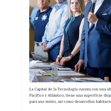
Detienen
Pone
a
en
tres
marcha
en
Velazquez
La Capital de la Tecnología cuenta con una u
acatzingo
Romero
Hace 3 horas
Pacífico y Atlántico, tiene una superficie dis
por
un
Pone en marc
Hace 3 días
para uso mixto, así como desarrollos habitac
excavaciones
kilómetro
Detienen a tres en acatzingo
Romero un ki
ilegales
de
por excavaciones ilegales en
ampliación de 