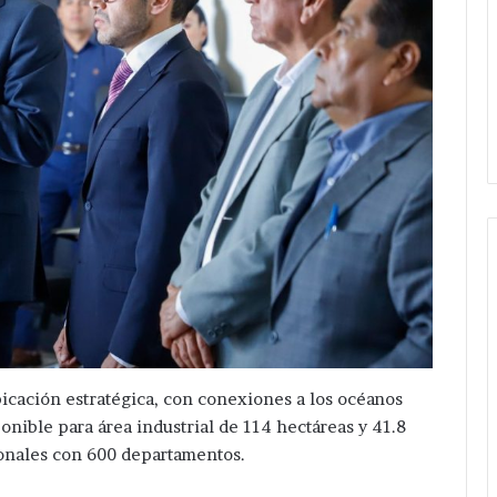
Van
por
más
servicios
bicación estratégica, con conexiones a los océanos
en
Hace 1 día
ponible para área industrial de 114 hectáreas y 41.8
Guadalupe
ha Velazquez
Van por más servicios en
ionales con 600 departamentos.
Calderón
lómetro de
Guadalupe Calderón ; pone en
;
Red eléctrica en
marcha Velázquez Romero