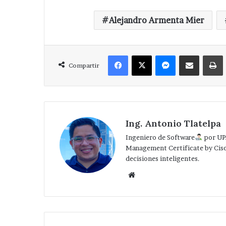
Alejandro Armenta Mier
Facebook
X
Messenger
Compartir via Correo
Compartir
Ing. Antonio Tlatelpa
Ingeniero de Software
por UP
Management Certificate by Cis
decisiones inteligentes.
Website