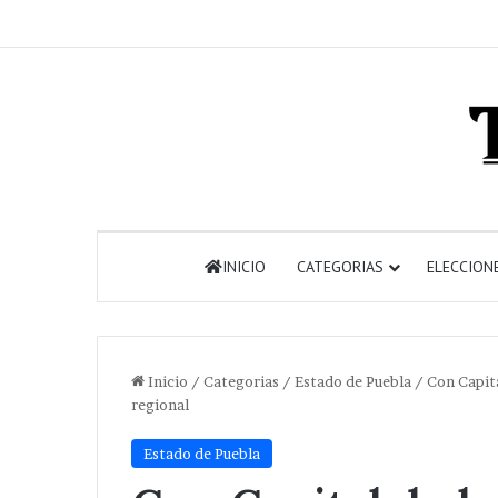
INICIO
CATEGORIAS
ELECCION
Inicio
/
Categorias
/
Estado de Puebla
/
Con Capita
regional
Estado de Puebla