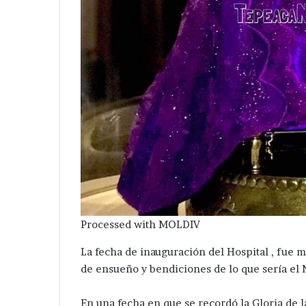
catlán,
Nicolás
Santiago Acatlán, Tepeaca
Zoyapetlayoca 
Tepeaca
Zoyapetlayoca
.
Processed with MOLDIV
La fecha de inauguración del Hospital , fue 
de ensueño y bendiciones de lo que sería el
En una fecha en que se recordó la Gloria de 