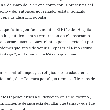
un 5 de mayo de 1942 que contó con la presencia del
acho y del entonces gobernador estatal Gonzalo
erbena de algarabía popular.
la pequeña imagen fue denomina El Niño del Hospital
un lugar único para su veneración en el nosocomio
del Carmen Barrios Baez .El niño permaneció ahí por
demos que antes de venir a Tepeaca el Niño estuvo
Bastegui”, en la ciudad de México que como
unos contratiempos ,las religiosas se trasladaron a
Niño emigró de Tepeaca por algún tiempo… Tiempos de
fieles tepeaquenses a su devoción en aquel tiempo ,
tinuamente desaparecía del altar que tenia ,y que fue
no gustarle el lugar.