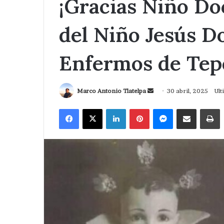
¡Gracias Niño Doc
del Niño Jesús Do
Enfermos de Tep
Send
Marco Antonio Tlatelpa
30 abril, 2025
Ult
an
Facebook
X
LinkedIn
Pinterest
Messenger
Compartir via Correo
I
email