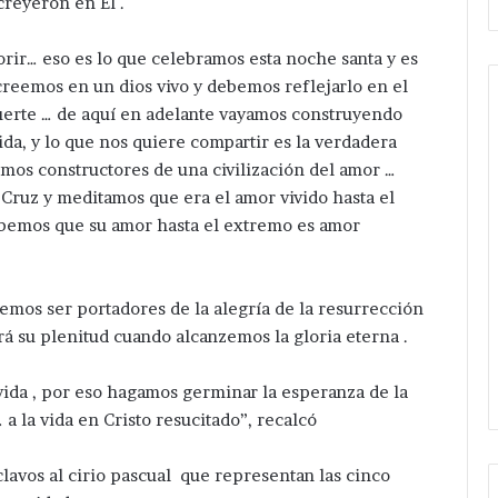
creyeron en El .
ir… eso es lo que celebramos esta noche santa y es
…creemos en un dios vivo y debemos reflejarlo en el
muerte … de aquí en adelante vayamos construyendo
ida, y lo que nos quiere compartir es la verdadera
Van
mos constructores de una civilización del amor …
por
 Cruz y meditamos que era el amor vivido hasta el
más
abemos que su amor hasta el extremo es amor
servicios
en
Hace 1 día
Guadalupe
a Velazquez
Van por más servicios en
Calderón
emos ser portadores de la alegría de la resurrección
ómetro de
Guadalupe Calderón ; pone en
;
drá su plenitud cuando alcanzemos la gloria eterna .
Red eléctrica en
marcha Velázquez Romero
pone
ficación .
ampliación de Red Eléctrica.
en
 vida , por eso hagamos germinar la esperanza de la
marcha
Velázquez
 a la vida en Cristo resucitado”, recalcó
Romero
ampliación
lavos al cirio pascual que representan las cinco
de