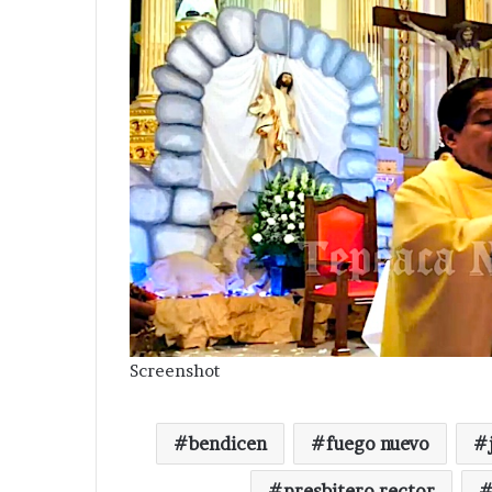
Screenshot
bendicen
fuego nuevo
presbitero rector