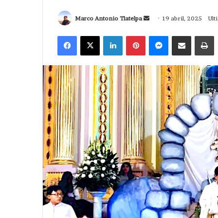
Send
Marco Antonio Tlatelpa
19 abril, 2025
Ult
an
Facebook
X
LinkedIn
Pinterest
Messenger
Compartir via Correo
I
email