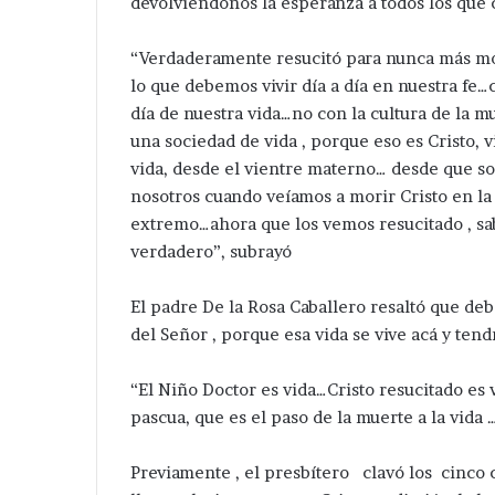
devolviéndonos la esperanza a todos los que 
“Verdaderamente resucitó para nunca más mor
lo que debemos vivir día a día en nuestra fe
día de nuestra vida…no con la cultura de la 
una sociedad de vida , porque eso es Cristo, v
Detienen
Pone
vida, desde el vientre materno… desde que so
a
en
nosotros cuando veíamos a morir Cristo en la
res
marcha
extremo…ahora que los vemos resucitado , s
en
Velazquez
verdadero”, subrayó
catzingo
Romero
Hace 3 horas
por
un
Pone en march
Hace 3 días
xcavaciones
kilómetro
El padre De la Rosa Caballero resaltó que deb
Detienen a tres en acatzingo
Romero un kil
legales
de
del Señor , porque esa vida se vive acá y ten
por excavaciones ilegales en
ampliación de 
en
ampliación
zona arqueológica.
Candelaria Puri
zona
de
“El Niño Doctor es vida…Cristo resucitado es
rqueológica.
Red
eléctrica
pascua, que es el paso de la muerte a la vida …
en
Candelaria
Previamente , el presbítero clavó los cinco c
Purificación