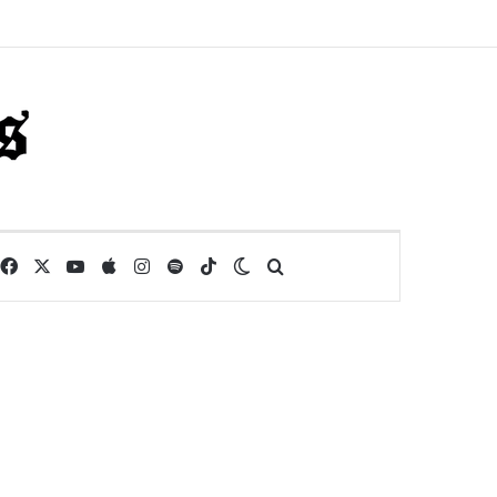
Facebook
X
YouTube
Apple
Instagram
Spotify
TikTok
Switch skin
Buscar