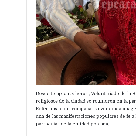
Desaparece
Avanza
tra
investigación
Desde tempranas horas , Voluntariado de la 
mujer
después
religiosos de la ciudad se reunieron en la pa
en
de
Enfermos para acompañar su venerada imagen e
Tepeaca
ejecución
Hace 1 hora
una de las manifestaciones populares de fe a
de
Avanza investi
Hace 1 día
parroquias de la entidad poblana.
ahora
hermanos
Desaparece otra mujer en
de ejecución d
en
cerca
Tepeaca ; ahora en la colonia
de central de 