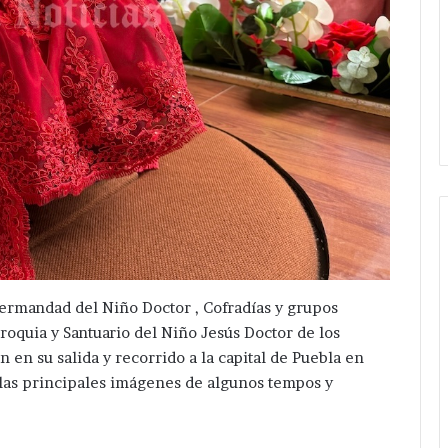
Da
banderazo
Hermandad del Niño Doctor , Cofradías y grupos
Velázquez
rroquia y Santuario del Niño Jesús Doctor de los
Romero
n su salida y recorrido a la capital de Puebla en
a
Hace 8 horas
 las principales imágenes de algunos tempos y
ampliación
gación después
Da banderazo Velázquez
de
e hermanos cerca
Romero a ampliación de red
red
San Salvador
eléctrica en San Hipólito