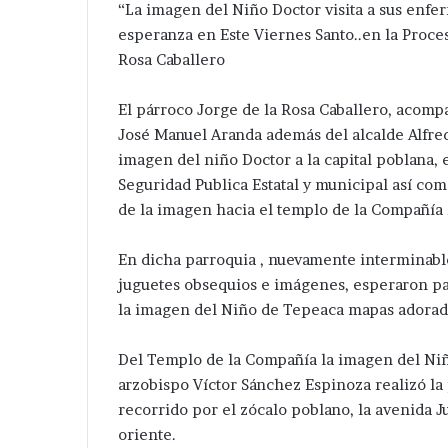
a
de
“La imagen del Niño Doctor visita a sus enfe
Santa Cecilia .
Huixcolotla .
olonia
central
esperanza en Este Viernes Santo..en la Proces
anta
de
Rosa Caballero
ecilia
San
Salvador
El párroco Jorge de la Rosa Caballero, acomp
Huixcolotla
.
José Manuel Aranda además del alcalde Alfre
imagen del niño Doctor a la capital poblana, 
Seguridad Publica Estatal y municipal así com
de la imagen hacia el templo de la Compañía 
En dicha parroquia , nuevamente interminables
juguetes obsequios e imágenes, esperaron p
la imagen del Niño de Tepeaca mapas adorad
Del Templo de la Compañía la imagen del Niñ
arzobispo Víctor Sánchez Espinoza realizó la 
recorrido por el zócalo poblano, la avenida Ju
oriente.