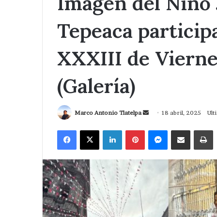
Imagen del Niño 
Tepeaca particip
XXXIII de Vierne
(Galería)
Send
Marco Antonio Tlatelpa
18 abril, 2025
Ult
an
Facebook
X
LinkedIn
Pinterest
Messenger
Compartir via Correo
I
email