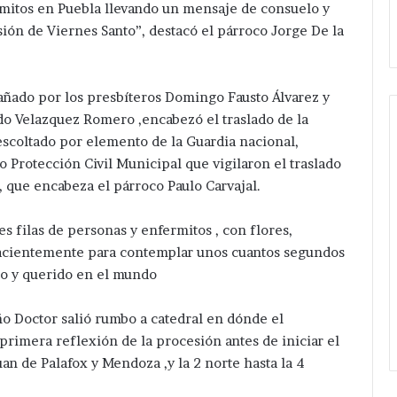
eléctrica
rmitos en Puebla llevando un mensaje de consuelo y
Xochiltenango .
en
ión de Viernes Santo”, destacó el párroco Jorge De la
San
Hipólito
Xochiltenango
añado por los presbíteros Domingo Fausto Álvarez y
.
do Velazquez Romero ,encabezó el traslado de la
escoltado por elemento de la Guardia nacional,
o Protección Civil Municipal que vigilaron el traslado
, que encabeza el párroco Paulo Carvajal.
 filas de personas y enfermitos , con flores,
acientemente para contemplar unos cuantos segundos
o y querido en el mundo
o Doctor salió rumbo a catedral en dónde el
primera reflexión de la procesión antes de iniciar el
an de Palafox y Mendoza ,y la 2 norte hasta la 4