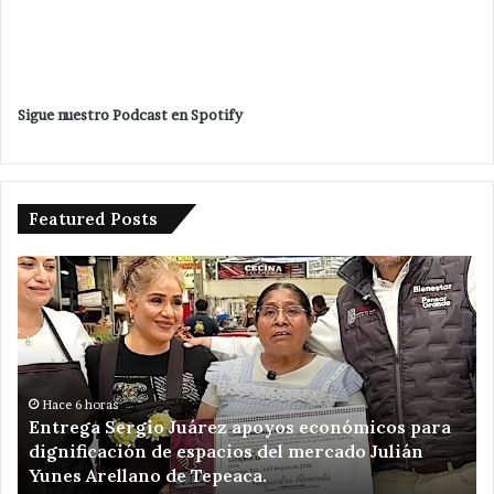
Sigue nuestro Podcast en Spotify
Featured Posts
Pone
en
marcha
Velazquez
Romero
un
n
kilómetro
ras
Hace 16 horas
 Sergio Juárez apoyos económicos para
Pone en ma
de
ación de espacios del mercado Julián
de ampliaci
ampliación
rellano de Tepeaca.
Purificación
de