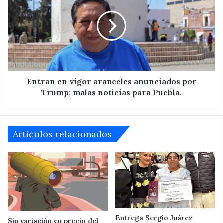
Tepeaca
vigor
aranceles
anunciados
por
Trump;
malas
noticias
para
Entran en vigor aranceles anunciados por
Puebla.
Trump; malas noticias para Puebla.
Articulos relacionados
Entrega Sergio Juárez
Sin variación en precio del