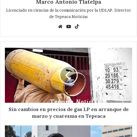
Marco Antonio Tlatelpa
Licenciado en ciencias de la comunicación por la UDLAP. Director
de Tepeaca Noticias
Website
YouTube
TikTok
Sin
cambios
en
precios
de
gas
LP
en
arranque
de
Sin cambios en precios de gas LP en arranque de
marzo
marzo y cuaresma en Tepeaca
y
cuaresma
Entran
en
en