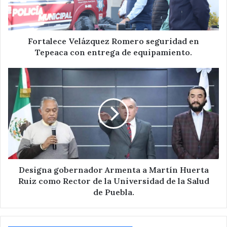
con
entrega
de
equipamiento.
Fortalece Velázquez Romero seguridad en
Tepeaca con entrega de equipamiento.
Designa
gobernador
Armenta
a
Martín
Huerta
Ruiz
como
Rector
de
Designa gobernador Armenta a Martín Huerta
la
Ruiz como Rector de la Universidad de la Salud
Universidad
de Puebla.
de
la
Salud