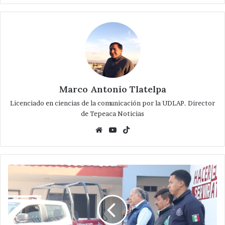
Marco Antonio Tlatelpa
Licenciado en ciencias de la comunicación por la UDLAP. Director
de Tepeaca Noticias
Website
YouTube
TikTok
Fortalece
Velázquez
Romero
seguridad
en
Tepeaca