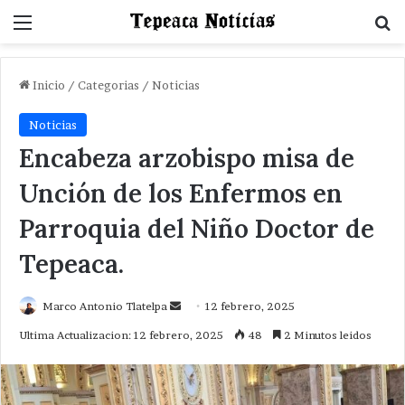
Menu
B
Inicio
/
Categorias
/
Noticias
Noticias
Encabeza arzobispo misa de
Unción de los Enfermos en
Parroquia del Niño Doctor de
Tepeaca.
Send
Marco Antonio Tlatelpa
12 febrero, 2025
an
Ultima Actualizacion: 12 febrero, 2025
48
2 Minutos leidos
email