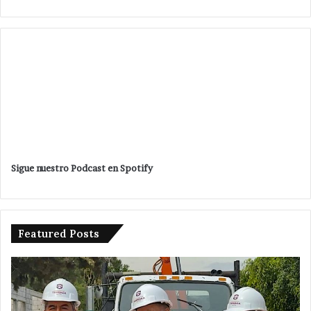
Sigue nuestro Podcast en Spotify
Featured Posts
Detienen
Am
a
ed
tres
de
en
Te