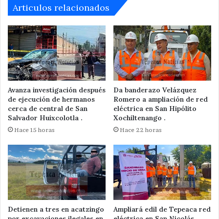
de
Articulos relacionados
Puebla.
Avanza investigación después
Da banderazo Velázquez
de ejecución de hermanos
Romero a ampliación de red
cerca de central de San
eléctrica en San Hipólito
Salvador Huixcolotla .
Xochiltenango .
Hace 15 horas
Hace 22 horas
Detienen a tres en acatzingo
Ampliará edil de Tepeaca red
por excavaciones ilegales en
eléctrica en San Nicolás