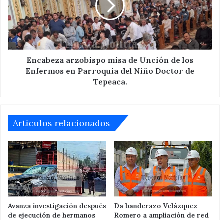
Unción
de
los
Enfermos
en
Parroquia
Encabeza arzobispo misa de Unción de los
del
Enfermos en Parroquia del Niño Doctor de
Niño
Tepeaca.
Doctor
de
Tepeaca.
Articulos relacionados
Avanza investigación después
Da banderazo Velázquez
de ejecución de hermanos
Romero a ampliación de red