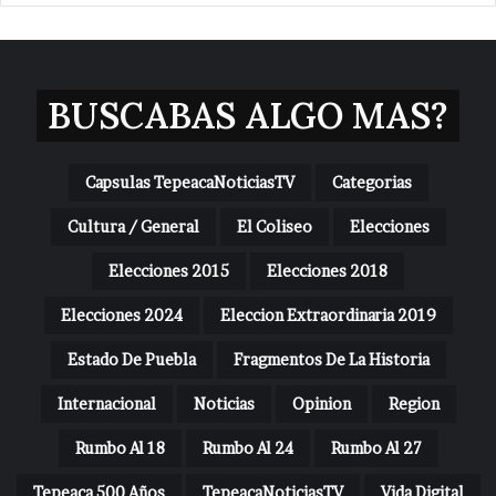
BUSCABAS ALGO MAS?
Capsulas TepeacaNoticiasTV
Categorias
Cultura / General
El Coliseo
Elecciones
Elecciones 2015
Elecciones 2018
Elecciones 2024
Eleccion Extraordinaria 2019
Estado De Puebla
Fragmentos De La Historia
Internacional
Noticias
Opinion
Region
Rumbo Al 18
Rumbo Al 24
Rumbo Al 27
Tepeaca 500 Años
TepeacaNoticiasTV
Vida Digital