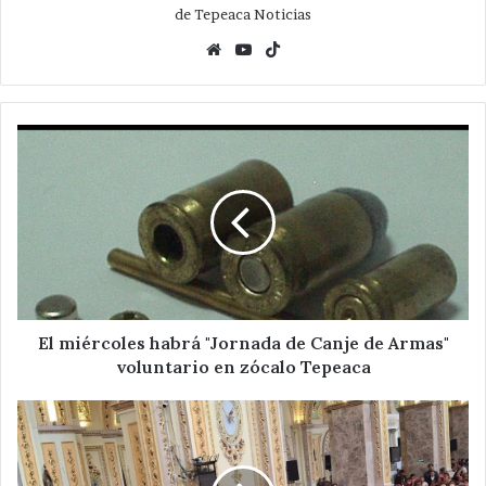
de Tepeaca Noticias
Website
YouTube
TikTok
El
miércoles
habrá
"Jornada
de
Canje
de
Armas"
voluntario
en
El miércoles habrá "Jornada de Canje de Armas"
zócalo
voluntario en zócalo Tepeaca
Tepeaca
Encabeza
arzobispo
misa
de